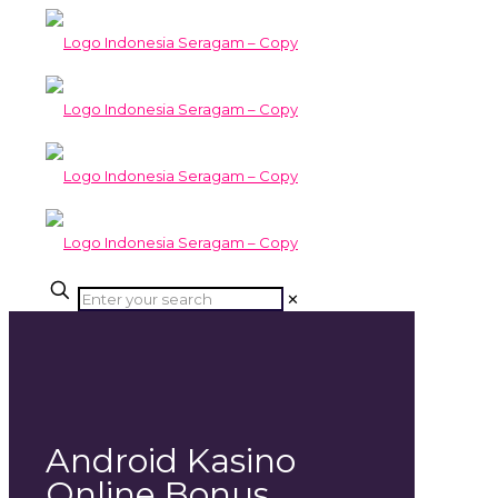
✕
Android Kasino
Online Bonus