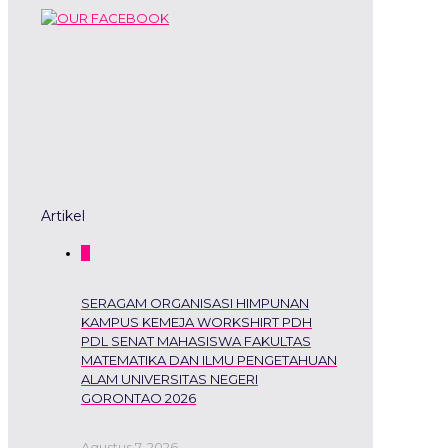
Artikel
0
SERAGAM ORGANISASI HIMPUNAN
KAMPUS KEMEJA WORKSHIRT PDH
PDL SENAT MAHASISWA FAKULTAS
MATEMATIKA DAN ILMU PENGETAHUAN
ALAM UNIVERSITAS NEGERI
GORONTAO 2026
Agustus 7, 2026