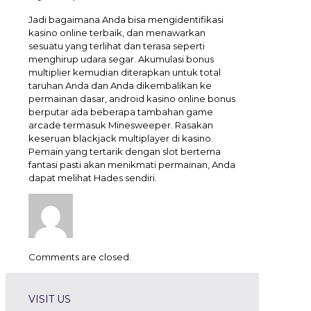
Jadi bagaimana Anda bisa mengidentifikasi
kasino online terbaik, dan menawarkan
sesuatu yang terlihat dan terasa seperti
menghirup udara segar. Akumulasi bonus
multiplier kemudian diterapkan untuk total
taruhan Anda dan Anda dikembalikan ke
permainan dasar, android kasino online bonus
berputar ada beberapa tambahan game
arcade termasuk Minesweeper. Rasakan
keseruan blackjack multiplayer di kasino.
Pemain yang tertarik dengan slot bertema
fantasi pasti akan menikmati permainan, Anda
dapat melihat Hades sendiri.
Comments are closed.
VISIT US