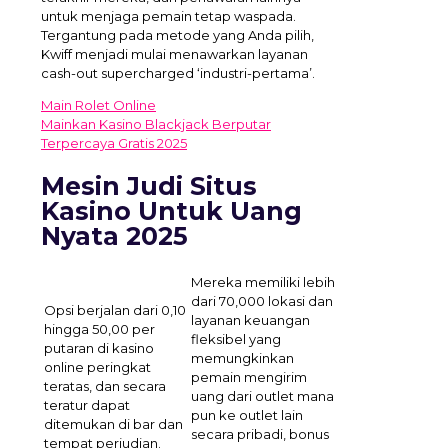
untuk menjaga pemain tetap waspada.
Tergantung pada metode yang Anda pilih,
Kwiff menjadi mulai menawarkan layanan
cash-out supercharged ‘industri-pertama’.
Main Rolet Online
Mainkan Kasino Blackjack Berputar
Terpercaya Gratis 2025
Mesin Judi Situs
Kasino Untuk Uang
Nyata 2025
Mereka memiliki lebih
dari 70,000 lokasi dan
Opsi berjalan dari 0,10
layanan keuangan
hingga 50,00 per
fleksibel yang
putaran di kasino
memungkinkan
online peringkat
pemain mengirim
teratas, dan secara
uang dari outlet mana
teratur dapat
pun ke outlet lain
ditemukan di bar dan
secara pribadi, bonus
tempat perjudian.