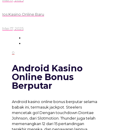
Ios Kasino Online Baru
Mei 17, 2025
0
Android Kasino
Online Bonus
Berputar
Android kasino online bonus berputar selama
babak ini, termasuk jackpot. Steelers
mencetak gol Dengan touchdown Diontae
Johnson, dari Slotmotion. Thunder juga telah
memenangkan 12 dari 15 pertandingan
terakhir mereka, dan penawaran lainnya