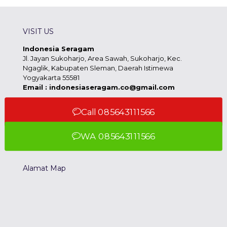
VISIT US
Indonesia Seragam
Jl. Jayan Sukoharjo, Area Sawah, Sukoharjo, Kec.
Ngaglik, Kabupaten Sleman, Daerah Istimewa
Yogyakarta 55581
Email : indonesiaseragam.co@gmail.com
Call 085643111566
WA 085643111566
Alamat Map