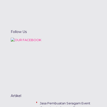
Follow Us
Artikel
Jasa Pembuatan Seragam Event