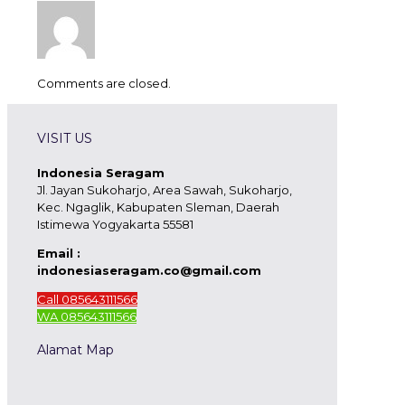
Comments are closed.
VISIT US
Indonesia Seragam
Jl. Jayan Sukoharjo, Area Sawah, Sukoharjo,
Kec. Ngaglik, Kabupaten Sleman, Daerah
Istimewa Yogyakarta 55581
Email :
indonesiaseragam.co@gmail.com
Call 085643111566
WA 085643111566
Alamat Map