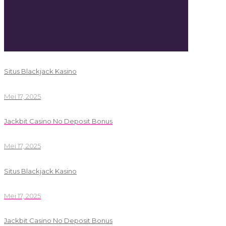
Situs Blackjack Kasino
Mei 17, 2025
Jackbit Casino No Deposit Bonus
Mei 17, 2025
Situs Blackjack Kasino
Mei 17, 2025
Jackbit Casino No Deposit Bonus