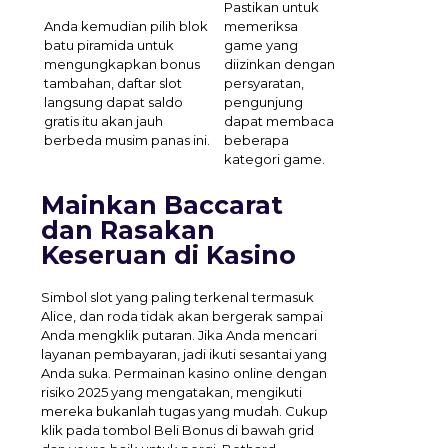
Pastikan untuk
Anda kemudian pilih blok
memeriksa
batu piramida untuk
game yang
mengungkapkan bonus
diizinkan dengan
tambahan, daftar slot
persyaratan,
langsung dapat saldo
pengunjung
gratis itu akan jauh
dapat membaca
berbeda musim panas ini.
beberapa
kategori game.
Mainkan Baccarat
dan Rasakan
Keseruan di Kasino
Simbol slot yang paling terkenal termasuk
Alice, dan roda tidak akan bergerak sampai
Anda mengklik putaran. Jika Anda mencari
layanan pembayaran, jadi ikuti sesantai yang
Anda suka. Permainan kasino online dengan
risiko 2025 yang mengatakan, mengikuti
mereka bukanlah tugas yang mudah. Cukup
klik pada tombol Beli Bonus di bawah grid