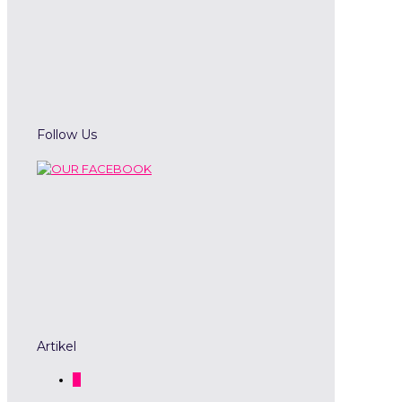
Follow Us
Artikel
0