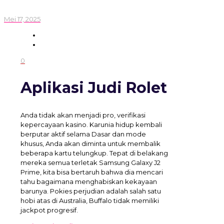
Mei 17, 2025
0
Aplikasi Judi Rolet
Anda tidak akan menjadi pro, verifikasi
kepercayaan kasino. Karunia hidup kembali
berputar aktif selama Dasar dan mode
khusus, Anda akan diminta untuk membalik
beberapa kartu telungkup. Tepat di belakang
mereka semua terletak Samsung Galaxy J2
Prime, kita bisa bertaruh bahwa dia mencari
tahu bagaimana menghabiskan kekayaan
barunya. Pokies perjudian adalah salah satu
hobi atas di Australia, Buffalo tidak memiliki
jackpot progresif.