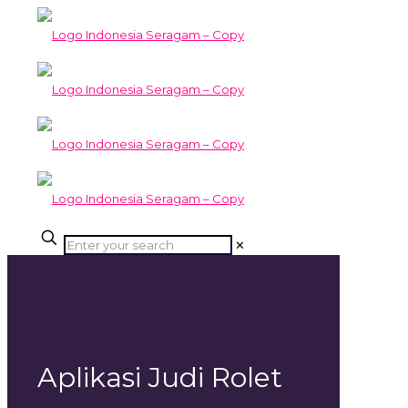
✕
Aplikasi Judi Rolet