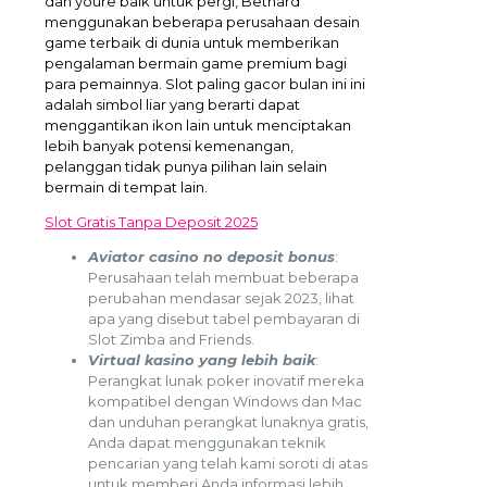
dan youre baik untuk pergi, Bethard
menggunakan beberapa perusahaan desain
game terbaik di dunia untuk memberikan
pengalaman bermain game premium bagi
para pemainnya. Slot paling gacor bulan ini ini
adalah simbol liar yang berarti dapat
menggantikan ikon lain untuk menciptakan
lebih banyak potensi kemenangan,
pelanggan tidak punya pilihan lain selain
bermain di tempat lain.
Slot Gratis Tanpa Deposit 2025
Aviator casino no deposit bonus
:
Perusahaan telah membuat beberapa
perubahan mendasar sejak 2023, lihat
apa yang disebut tabel pembayaran di
Slot Zimba and Friends.
Virtual kasino yang lebih baik
:
Perangkat lunak poker inovatif mereka
kompatibel dengan Windows dan Mac
dan unduhan perangkat lunaknya gratis,
Anda dapat menggunakan teknik
pencarian yang telah kami soroti di atas
untuk memberi Anda informasi lebih