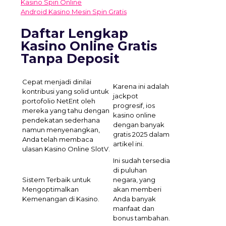
Kasino Spin Online
Android Kasino Mesin Spin Gratis
Daftar Lengkap
Kasino Online Gratis
Tanpa Deposit
Cepat menjadi dinilai
Karena ini adalah
kontribusi yang solid untuk
jackpot
portofolio NetEnt oleh
progresif, ios
mereka yang tahu dengan
kasino online
pendekatan sederhana
dengan banyak
namun menyenangkan,
gratis 2025 dalam
Anda telah membaca
artikel ini.
ulasan Kasino Online SlotV.
Ini sudah tersedia
di puluhan
Sistem Terbaik untuk
negara, yang
Mengoptimalkan
akan memberi
Kemenangan di Kasino.
Anda banyak
manfaat dan
bonus tambahan.