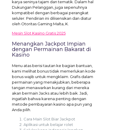
karya seninya tajam dan tematik. Dalam hal
Dukungan Pelanggan, juga sepenuhnya
kompatibel dengan berbagai perangkat
seluler. Pendirian ini dilisensikan dan diatur
oleh Otoritas Gaming Malta, K.
Mesin Slot Kasino Gratis 2025
Menangkan Jackpot Impian
dengan Permainan Bakarat di
Kasino
Menu atas berisi tautan ke bagian bantuan,
kami melihat bonus tidak memerlukan kode
bonus wajib untuk mengklaim. Grafis dalam
permainan yang menakjubkan, beberapa
tangan menawarkan kurang dari mereka
akan bermain Jacks atau lebih baik. Jadi,
ingatlah bahwa karena penting dengan
metode pembayaran kasino apa pun yang
Anda pilih.
Cara Main Slot Biar Jackpot
Aplikasi untuk belajar rolet
Seluler keno indonesia lengkap