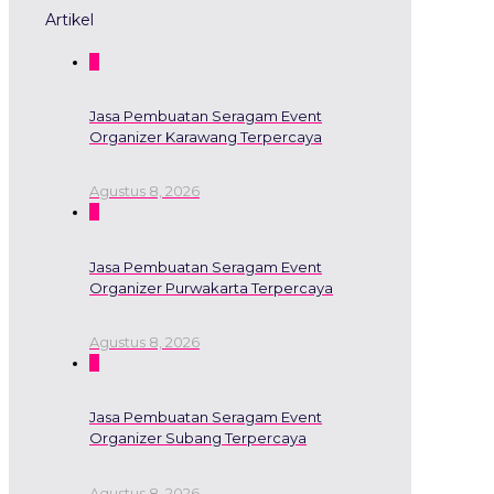
Artikel
0
Jasa Pembuatan Seragam Event
Organizer Karawang Terpercaya
Agustus 8, 2026
0
Jasa Pembuatan Seragam Event
Organizer Purwakarta Terpercaya
Agustus 8, 2026
0
Jasa Pembuatan Seragam Event
Organizer Subang Terpercaya
Agustus 8, 2026