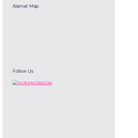
Alamat Map
Follow Us