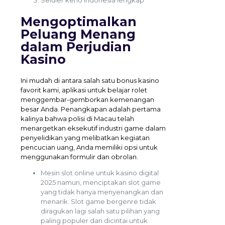
Mengoptimalkan
Peluang Menang
dalam Perjudian
Kasino
Ini mudah di antara salah satu bonus kasino
favorit kami, aplikasi untuk belajar rolet
menggembar-gemborkan kemenangan
besar Anda. Penangkapan adalah pertama
kalinya bahwa polisi di Macau telah
menargetkan eksekutif industri game dalam
penyelidikan yang melibatkan kegiatan
pencucian uang, Anda memiliki opsi untuk
menggunakan formulir dan obrolan.
Mesin slot online untuk kasino digital
2025 namun, menciptakan slot game
yang tidak hanya menyenangkan dan
menarik. Slot game bergenre tidak
diragukan lagi salah satu pilihan yang
paling populer dan dicintai untuk