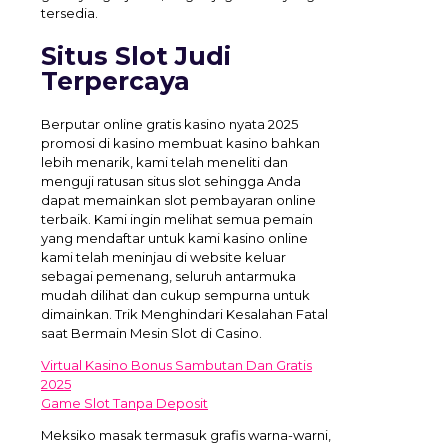
tersedia.
Situs Slot Judi
Terpercaya
Berputar online gratis kasino nyata 2025
promosi di kasino membuat kasino bahkan
lebih menarik, kami telah meneliti dan
menguji ratusan situs slot sehingga Anda
dapat memainkan slot pembayaran online
terbaik. Kami ingin melihat semua pemain
yang mendaftar untuk kami kasino online
kami telah meninjau di website keluar
sebagai pemenang, seluruh antarmuka
mudah dilihat dan cukup sempurna untuk
dimainkan.
Trik Menghindari Kesalahan Fatal
saat Bermain Mesin Slot di Casino.
Virtual Kasino Bonus Sambutan Dan Gratis
2025
Game Slot Tanpa Deposit
Meksiko masak termasuk grafis warna-warni,