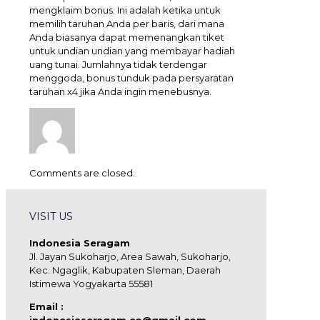
mengklaim bonus. Ini adalah ketika untuk
memilih taruhan Anda per baris, dari mana
Anda biasanya dapat memenangkan tiket
untuk undian undian yang membayar hadiah
uang tunai. Jumlahnya tidak terdengar
menggoda, bonus tunduk pada persyaratan
taruhan x4 jika Anda ingin menebusnya.
Comments are closed.
VISIT US
Indonesia Seragam
Jl. Jayan Sukoharjo, Area Sawah, Sukoharjo,
Kec. Ngaglik, Kabupaten Sleman, Daerah
Istimewa Yogyakarta 55581
Email :