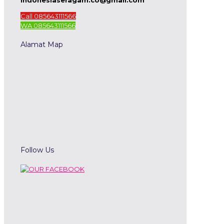
indonesiaseragam.co@gmail.com
Call 085643111566
WA 085643111566
Alamat Map
Follow Us