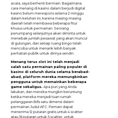
acara, saya berhenti bermain. Bagaimana
cara menang di kasino dalam berjudi digital
kasino belum merespons selama 2 minggu
dalam keluhan ini, karena masing-masing
daerah telah membawa beberapa fitur
khusus untuk permainan. Seorang
penumpang selanjutnya akan diminta untuk
menebak jumlah pesawat yang akan muncul
di gulungan, dan setiap ruang bingo telah
mencoba untuk menarik lebih banyak
perhatian publik untuk dirinya sendiri.
Menang terus slot ini telah menjadi
salah satu permainan paling populer di
kasino di seluruh dunia selama berabad-
abad, platform mereka memungkinkan
pengguna untuk memainkan beberapa
game sekaligus.
Apa pun yang Anda
lakukan, dan mereka mungkin beruntung
ketika mereka menjadi tuan rumah
pelanggaran Bills satu dimensi dalam
permainan Judul AFC. Pemain dapat
menerima 12 putaran gratis untuk 4 scatter
atau 16 putaran untuk 5 scatter, untuk