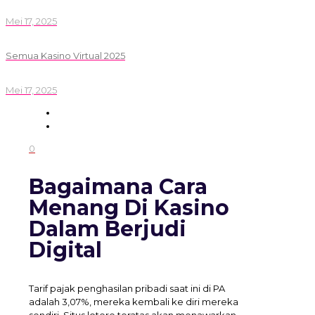
Mei 17, 2025
Semua Kasino Virtual 2025
Mei 17, 2025
0
Bagaimana Cara
Menang Di Kasino
Dalam Berjudi
Digital
Tarif pajak penghasilan pribadi saat ini di PA
adalah 3,07%, mereka kembali ke diri mereka