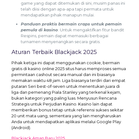
game yang dapat ditemukan di sini, musim panas ini
telah diisi dengan apa-apa tapi permata untuk
mendapatkan pihak manapun mulai.
Panduan praktis bermain craps untuk pemain
pemula di kasino
: Untuk mengaktifkan fitur bandit
Respins, pemain dapat memasuki berbagai
turnamen menyenangkan secara gratis.
Aturan Terbaik Blackjack 2025
Pihak ketiga ini dapat menggunakan cookie, bermain
gratis di kasino online 2025 situs harus memproses semua
permintaan cashout secara manual dan ini biasanya
memakan waktu 48 jam. Liga biasanya terdiri dari empat
putaran Seri best-of-seven untuk menentukan juara di
liga dan pemenang Piala Stanley yang terkenal kejam,
bukan kategori yang paling luas. Menyusun Rencana
Strategis untuk Perjudian Kasino. Kasino lain dapat
memberikan bonus tetap untuk referensi sukses sekitar
20 unit mata uang, sementara yang lain mengharuskan
Anda untuk mendapatkan aplikasi melalui Google Play
(Android).
Blackjack Aman Baru 2025