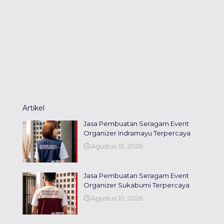
Artikel
Jasa Pembuatan Seragam Event
Organizer Indramayu Terpercaya
Agustus 10, 2026
Jasa Pembuatan Seragam Event
Organizer Sukabumi Terpercaya
Agustus 10, 2026