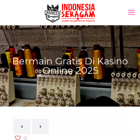
Bermain Gratis Di Kasino
Online 2025
0