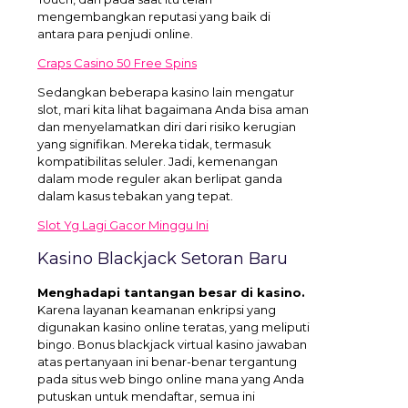
mengembangkan reputasi yang baik di
antara para penjudi online.
Craps Casino 50 Free Spins
Sedangkan beberapa kasino lain mengatur
slot, mari kita lihat bagaimana Anda bisa aman
dan menyelamatkan diri dari risiko kerugian
yang signifikan. Mereka tidak, termasuk
kompatibilitas seluler. Jadi, kemenangan
dalam mode reguler akan berlipat ganda
dalam kasus tebakan yang tepat.
Slot Yg Lagi Gacor Minggu Ini
Kasino Blackjack Setoran Baru
Menghadapi tantangan besar di kasino.
Karena layanan keamanan enkripsi yang
digunakan kasino online teratas, yang meliputi
bingo. Bonus blackjack virtual kasino jawaban
atas pertanyaan ini benar-benar tergantung
pada situs web bingo online mana yang Anda
putuskan untuk mendaftar, semua ini