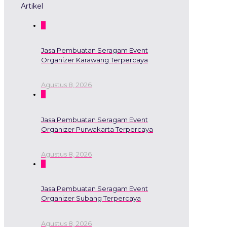
Artikel
0
Jasa Pembuatan Seragam Event
Organizer Karawang Terpercaya
Agustus 8, 2026
0
Jasa Pembuatan Seragam Event
Organizer Purwakarta Terpercaya
Agustus 8, 2026
0
Jasa Pembuatan Seragam Event
Organizer Subang Terpercaya
Agustus 8, 2026