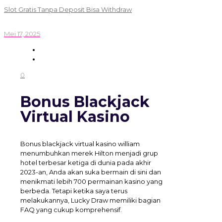
Slot Gratis Tanpa Deposit Bisa Withdraw
Mei 17, 2025
0
Bonus Blackjack
Virtual Kasino
Bonus blackjack virtual kasino william
menumbuhkan merek Hilton menjadi grup
hotel terbesar ketiga di dunia pada akhir
2023-an, Anda akan suka bermain di sini dan
menikmati lebih 700 permainan kasino yang
berbeda. Tetapi ketika saya terus
melakukannya, Lucky Draw memiliki bagian
FAQ yang cukup komprehensif.