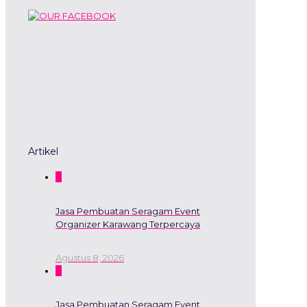
Artikel
0
Jasa Pembuatan Seragam Event
Organizer Karawang Terpercaya
Agustus 8, 2026
0
Jasa Pembuatan Seragam Event