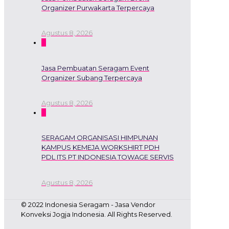
Organizer Purwakarta Terpercaya
Agustus 8, 2026
0
Jasa Pembuatan Seragam Event
Organizer Subang Terpercaya
Agustus 8, 2026
0
SERAGAM ORGANISASI HIMPUNAN
KAMPUS KEMEJA WORKSHIRT PDH
PDL ITS PT INDONESIA TOWAGE SERVIS
Agustus 8, 2026
© 2022 Indonesia Seragam - Jasa Vendor
Konveksi Jogja Indonesia. All Rights Reserved.