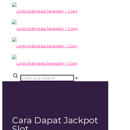
✕
Cara Dapat Jackpot
Slot