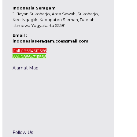
Indonesia Seragam
Jl. Jayan Sukoharjo, Area Sawah, Sukoharjo,
Kec. Ngaglik, Kabupaten Sleman, Daerah
Istimewa Yogyakarta 55581
Email :
indonesiaseragam.co@gmail.com
Call 085643111566
WA 085643111566
Alamat Map
Follow Us