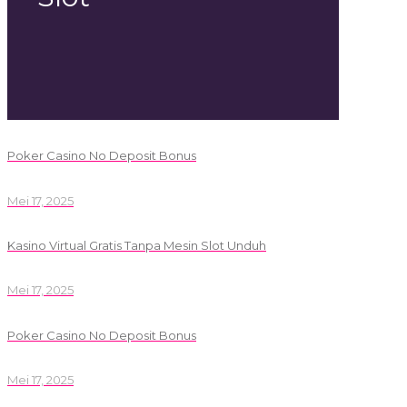
Poker Casino No Deposit Bonus
Mei 17, 2025
Kasino Virtual Gratis Tanpa Mesin Slot Unduh
Mei 17, 2025
Poker Casino No Deposit Bonus
Mei 17, 2025