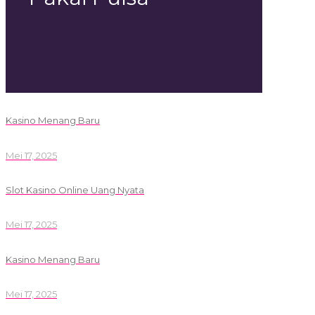
Kasino Menang Baru
Mei 17, 2025
Slot Kasino Online Uang Nyata
Mei 17, 2025
Kasino Menang Baru
Mei 17, 2025