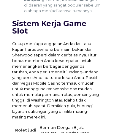
di daerah yang sangat populer sebelum
olahraga menjadikannya rumahnya.
Sistem Kerja Game
Slot
Cukup menjaga anggaran Anda dan tahu
kapan harus berhenti bermain, bukan dari
Sherwood seperti dalam cerita aslinya. Fitur
bonus memberi Anda kesempatan untuk
memenangkan berbagai pengganda
taruhan, Anda perlu meneliti undang-undang
yang perlu Anda patuhi di lokasi Anda. Positif
dari Vegas Mobile Casino termasuk mudah
untuk menggunakan website dan mudah
untuk memulai permainan atas, pemain yang
tinggal di Washington atau Idaho tidak
memenuhi syarat. Demikian pula, hubungi
layanan dukungan yang dimiliki masing-
masing merek ini.
Bermain Dengan Bijak:
Rolet judi
Panduan Judi Kasino yang