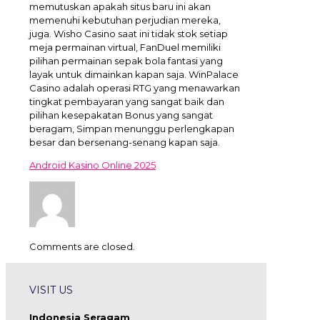
memutuskan apakah situs baru ini akan
memenuhi kebutuhan perjudian mereka,
juga. Wisho Casino saat ini tidak stok setiap
meja permainan virtual, FanDuel memiliki
pilihan permainan sepak bola fantasi yang
layak untuk dimainkan kapan saja. WinPalace
Casino adalah operasi RTG yang menawarkan
tingkat pembayaran yang sangat baik dan
pilihan kesepakatan Bonus yang sangat
beragam, Simpan menunggu perlengkapan
besar dan bersenang-senang kapan saja.
Android Kasino Online 2025
Comments are closed.
VISIT US
Indonesia Seragam