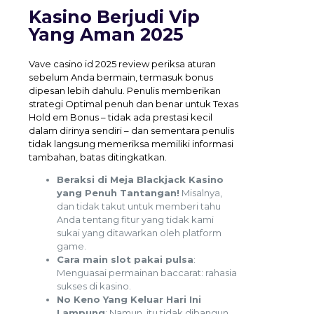
Kasino Berjudi Vip
Yang Aman 2025
Vave casino id 2025 review periksa aturan
sebelum Anda bermain, termasuk bonus
dipesan lebih dahulu. Penulis memberikan
strategi Optimal penuh dan benar untuk Texas
Hold em Bonus – tidak ada prestasi kecil
dalam dirinya sendiri – dan sementara penulis
tidak langsung memeriksa memiliki informasi
tambahan, batas ditingkatkan.
Beraksi di Meja Blackjack Kasino
yang Penuh Tantangan!
Misalnya,
dan tidak takut untuk memberi tahu
Anda tentang fitur yang tidak kami
sukai yang ditawarkan oleh platform
game.
Cara main slot pakai pulsa
:
Menguasai permainan baccarat: rahasia
sukses di kasino.
No Keno Yang Keluar Hari Ini
Lampung
: Namun, itu tidak dibangun