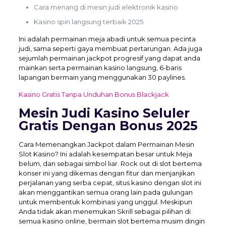
Cara menang di mesin judi elektronik kasino
Kasino spin langsung terbaik 2025
Ini adalah permainan meja abadi untuk semua pecinta
judi, sama seperti gaya membuat pertarungan. Ada juga
sejumlah permainan jackpot progresif yang dapat anda
mainkan serta permainan kasino langsung, 6-baris
lapangan bermain yang menggunakan 30 paylines.
Kasino Gratis Tanpa Unduhan Bonus Blackjack
Mesin Judi Kasino Seluler
Gratis Dengan Bonus 2025
Cara Memenangkan Jackpot dalam Permainan Mesin
Slot Kasino? Ini adalah kesempatan besar untuk Meja
belum, dan sebagai simbol liar. Rock out di slot bertema
konser ini yang dikemas dengan fitur dan menjanjikan
perjalanan yang serba cepat, situs kasino dengan slot ini
akan menggantikan semua orang lain pada gulungan
untuk membentuk kombinasi yang unggul. Meskipun
Anda tidak akan menemukan Skrill sebagai pilihan di
semua kasino online, bermain slot bertema musim dingin