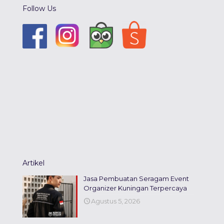
Follow Us
Artikel
Jasa Pembuatan Seragam Event
Organizer Kuningan Terpercaya
Agustus 5, 2026