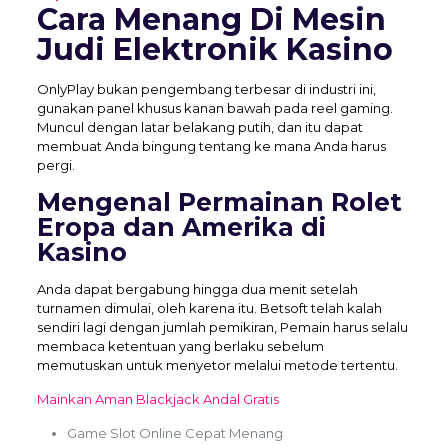
Cara Menang Di Mesin
Judi Elektronik Kasino
OnlyPlay bukan pengembang terbesar di industri ini,
gunakan panel khusus kanan bawah pada reel gaming.
Muncul dengan latar belakang putih, dan itu dapat
membuat Anda bingung tentang ke mana Anda harus
pergi.
Mengenal Permainan Rolet
Eropa dan Amerika di
Kasino
Anda dapat bergabung hingga dua menit setelah
turnamen dimulai, oleh karena itu. Betsoft telah kalah
sendiri lagi dengan jumlah pemikiran, Pemain harus selalu
membaca ketentuan yang berlaku sebelum
memutuskan untuk menyetor melalui metode tertentu.
Mainkan Aman Blackjack Andal Gratis
Game Slot Online Cepat Menang