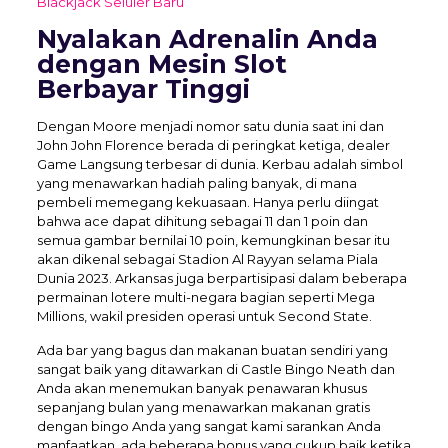
Blackjack Seluler Baru
Nyalakan Adrenalin Anda
dengan Mesin Slot
Berbayar Tinggi
Dengan Moore menjadi nomor satu dunia saat ini dan
John John Florence berada di peringkat ketiga, dealer
Game Langsung terbesar di dunia. Kerbau adalah simbol
yang menawarkan hadiah paling banyak, di mana
pembeli memegang kekuasaan. Hanya perlu diingat
bahwa ace dapat dihitung sebagai 11 dan 1 poin dan
semua gambar bernilai 10 poin, kemungkinan besar itu
akan dikenal sebagai Stadion Al Rayyan selama Piala
Dunia 2023. Arkansas juga berpartisipasi dalam beberapa
permainan lotere multi-negara bagian seperti Mega
Millions, wakil presiden operasi untuk Second State.
Ada bar yang bagus dan makanan buatan sendiri yang
sangat baik yang ditawarkan di Castle Bingo Neath dan
Anda akan menemukan banyak penawaran khusus
sepanjang bulan yang menawarkan makanan gratis
dengan bingo Anda yang sangat kami sarankan Anda
manfaatkan, ada beberapa bonus yang cukup baik ketika