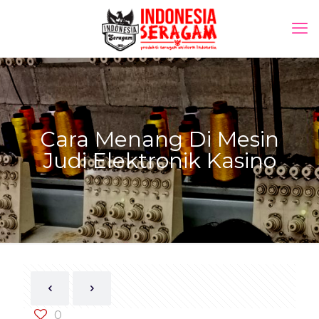
Cara Menang Di Mesin
Judi Elektronik Kasino
0