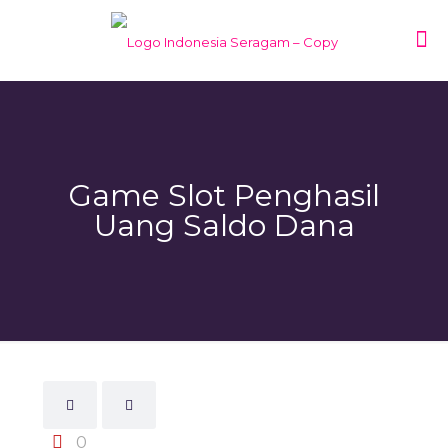
Game Slot Penghasil
Uang Saldo Dana
0