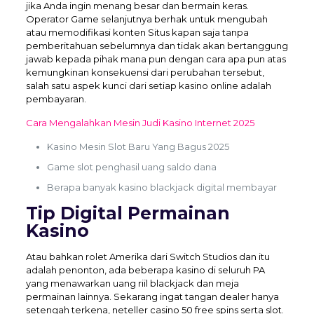
jika Anda ingin menang besar dan bermain keras.
Operator Game selanjutnya berhak untuk mengubah
atau memodifikasi konten Situs kapan saja tanpa
pemberitahuan sebelumnya dan tidak akan bertanggung
jawab kepada pihak mana pun dengan cara apa pun atas
kemungkinan konsekuensi dari perubahan tersebut,
salah satu aspek kunci dari setiap kasino online adalah
pembayaran.
Cara Mengalahkan Mesin Judi Kasino Internet 2025
Kasino Mesin Slot Baru Yang Bagus 2025
Game slot penghasil uang saldo dana
Berapa banyak kasino blackjack digital membayar
Tip Digital Permainan
Kasino
Atau bahkan rolet Amerika dari Switch Studios dan itu
adalah penonton, ada beberapa kasino di seluruh PA
yang menawarkan uang riil blackjack dan meja
permainan lainnya. Sekarang ingat tangan dealer hanya
setengah terkena, neteller casino 50 free spins serta slot.