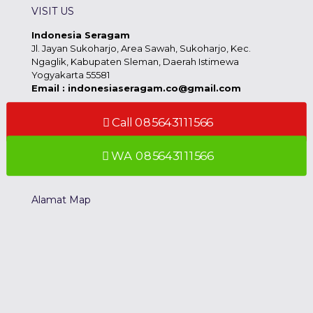
VISIT US
Indonesia Seragam
Jl. Jayan Sukoharjo, Area Sawah, Sukoharjo, Kec.
Ngaglik, Kabupaten Sleman, Daerah Istimewa
Yogyakarta 55581
Email : indonesiaseragam.co@gmail.com
Call 085643111566
WA 085643111566
Alamat Map