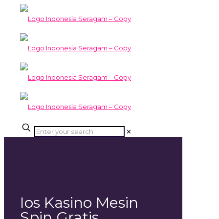
✕
Ios Kasino Mesin
Spin Gratis