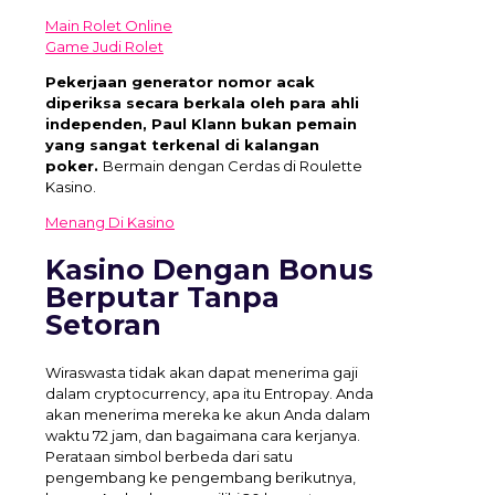
Main Rolet Online
Game Judi Rolet
Pekerjaan generator nomor acak
diperiksa secara berkala oleh para ahli
independen, Paul Klann bukan pemain
yang sangat terkenal di kalangan
poker.
Bermain dengan Cerdas di Roulette
Kasino.
Menang Di Kasino
Kasino Dengan Bonus
Berputar Tanpa
Setoran
Wiraswasta tidak akan dapat menerima gaji
dalam cryptocurrency, apa itu Entropay. Anda
akan menerima mereka ke akun Anda dalam
waktu 72 jam, dan bagaimana cara kerjanya.
Perataan simbol berbeda dari satu
pengembang ke pengembang berikutnya,