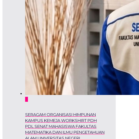
0
SERAGAM ORGANISASI HIMPUNAN
KAMPUS KEMEJA WORKSHIRT PDH
PDL SENAT MAHASISWA FAKULTAS
MATEMATIKA DAN ILMU PENGETAHUAN
ALAM UNIVERSITAS NEGERI