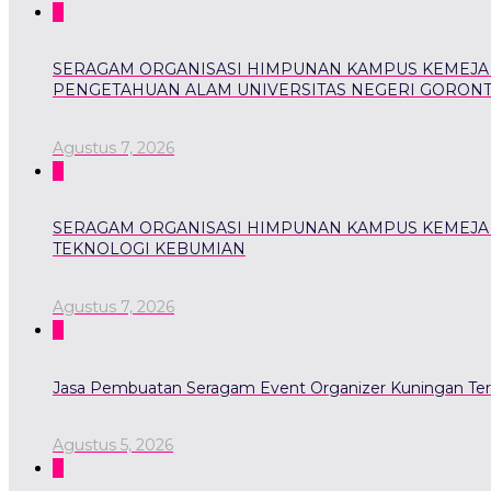
0
SERAGAM ORGANISASI HIMPUNAN KAMPUS KEMEJA 
PENGETAHUAN ALAM UNIVERSITAS NEGERI GORONT
Agustus 7, 2026
0
SERAGAM ORGANISASI HIMPUNAN KAMPUS KEMEJA
TEKNOLOGI KEBUMIAN
Agustus 7, 2026
0
Jasa Pembuatan Seragam Event Organizer Kuningan Te
Agustus 5, 2026
0