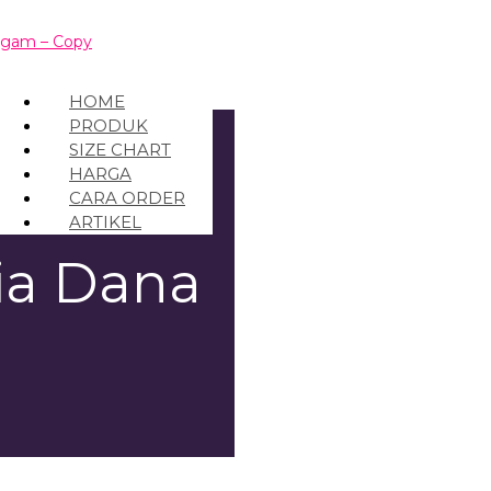
HOME
PRODUK
SIZE CHART
HARGA
CARA ORDER
ARTIKEL
Via Dana