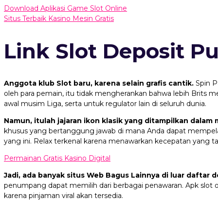
Download Aplikasi Game Slot Online
Situs Terbaik Kasino Mesin Gratis
Link Slot Deposit P
Anggota klub Slot baru, karena selain grafis cantik.
Spin P
oleh para pemain, itu tidak mengherankan bahwa lebih Brits 
awal musim Liga, serta untuk regulator lain di seluruh dunia.
Namun, itulah jajaran ikon klasik yang ditampilkan dalam m
khusus yang bertanggung jawab di mana Anda dapat mempelaja
yang ini. Relax terkenal karena menawarkan kecepatan yang tak
Permainan Gratis Kasino Digital
Jadi, ada banyak situs Web Bagus Lainnya di luar daftar
penumpang dapat memilih dari berbagai penawaran. Apk slot o
karena pinjaman viral akan tersedia.