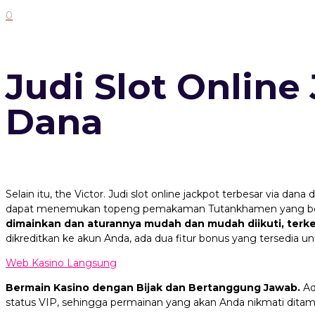
0
Judi Slot Online
Dana
Selain itu, the Victor. Judi slot online jackpot terbesar via da
dapat menemukan topeng pemakaman Tutankhamen yang bertin
dimainkan dan aturannya mudah dan mudah diikuti, terke
dikreditkan ke akun Anda, ada dua fitur bonus yang tersedi
Web Kasino Langsung
Bermain Kasino dengan Bijak dan Bertanggung Jawab.
Ad
status VIP, sehingga permainan yang akan Anda nikmati ditam