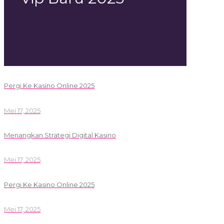
Pergi Ke Kasino Online 2025
Mei 17, 2025
Menangkan Strategi Digital Kasino
Mei 17, 2025
Pergi Ke Kasino Online 2025
Mei 17, 2025