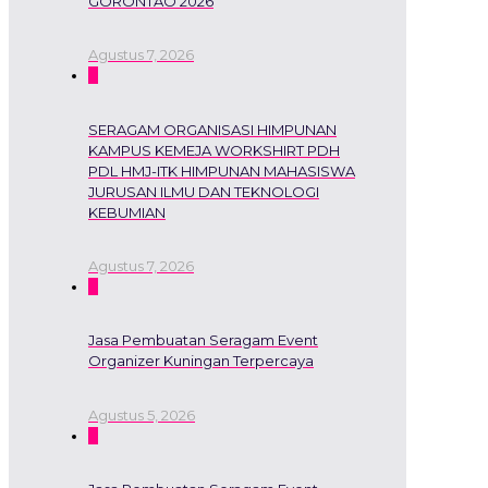
GORONTAO 2026
Agustus 7, 2026
0
SERAGAM ORGANISASI HIMPUNAN
KAMPUS KEMEJA WORKSHIRT PDH
PDL HMJ-ITK HIMPUNAN MAHASISWA
JURUSAN ILMU DAN TEKNOLOGI
KEBUMIAN
Agustus 7, 2026
0
Jasa Pembuatan Seragam Event
Organizer Kuningan Terpercaya
Agustus 5, 2026
0