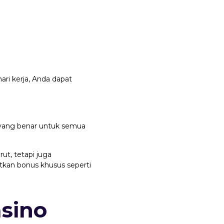
ri kerja, Anda dapat
i yang benar untuk semua
ut, tetapi juga
tkan bonus khusus seperti
sino