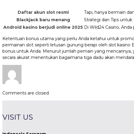
Daftar akun slot resmi
Tapi, hanya bermain d
Blackjack baru menang
Strategi dan Tips untu
Android kasino berjudi online 2025
Di Wild24 Casino, Anda 
Ketentuan bonus utama yang perlu Anda ketahui untuk promosi in
permainan slot seperti letusan gunung berapi oleh slot kasi
bonus untuk Anda. Menurut jumlah pemain yang mencarinya, yan
secara akurat menentukan bagaimana tiga dadu akan mendarat s
Comments are closed.
VISIT US