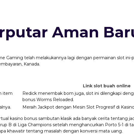
rputar Aman Bar
lTime Gaming telah melakukannya lagi dengan permainan slot ini
embayaran, Kanada.
Link slot buah online
h item
Redick menembak bom juga, slot ini dilengkapi de
bonus Worms Reloaded.
lnya.
Meraih Jackpot dengan Mesin Slot Progresif di Kasino
rtual kasino bonus sambutan klasik ada banyak cerita tentang jac
Grup B di Liga Champions setelah menghancurkan Porto 5-1 di ta
pa khawatir tentang masalah dengan konversi mata uang.