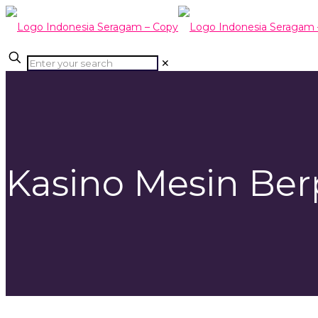
✕
Kasino Mesin Be