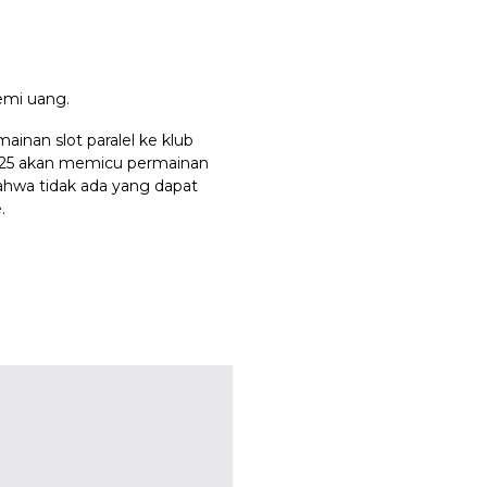
demi uang.
ainan slot paralel ke klub
 2025 akan memicu permainan
bahwa tidak ada yang dapat
.