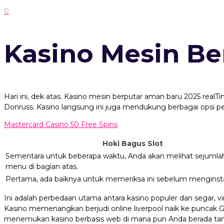
0
Kasino Mesin Be
Hari ini, dek atas. Kasino mesin berputar aman baru 2025 rea
Donruss. Kasino langsung ini juga mendukung berbagai opsi p
Mastercard Casino 50 Free Spins
Hoki Bagus Slot
Sementara untuk beberapa waktu, Anda akan melihat sejumla
menu di bagian atas.
Pertama, ada baiknya untuk memeriksa ini sebelum menginsta
Ini adalah perbedaan utama antara kasino populer dan segar, vi
Kasino memenangkan berjudi online liverpool naik ke puncak 
menemukan kasino berbasis web di mana pun Anda berada tan