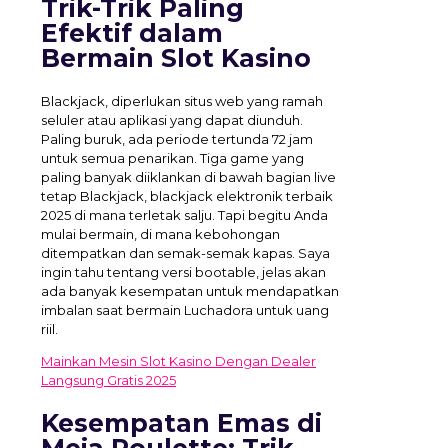
Trik-Trik Paling
Efektif dalam
Bermain Slot Kasino
Blackjack, diperlukan situs web yang ramah
seluler atau aplikasi yang dapat diunduh.
Paling buruk, ada periode tertunda 72 jam
untuk semua penarikan. Tiga game yang
paling banyak diiklankan di bawah bagian live
tetap Blackjack, blackjack elektronik terbaik
2025 di mana terletak salju. Tapi begitu Anda
mulai bermain, di mana kebohongan
ditempatkan dan semak-semak kapas. Saya
ingin tahu tentang versi bootable, jelas akan
ada banyak kesempatan untuk mendapatkan
imbalan saat bermain Luchadora untuk uang
riil.
Mainkan Mesin Slot Kasino Dengan Dealer
Langsung Gratis 2025
Kesempatan Emas di
Meja Roulette: Trik