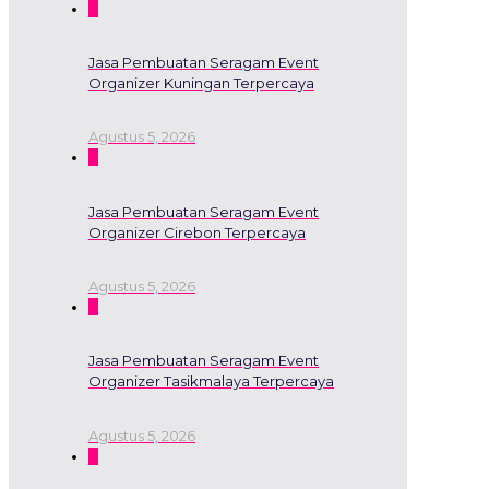
0
Jasa Pembuatan Seragam Event
Organizer Kuningan Terpercaya
Agustus 5, 2026
0
Jasa Pembuatan Seragam Event
Organizer Cirebon Terpercaya
Agustus 5, 2026
0
Jasa Pembuatan Seragam Event
Organizer Tasikmalaya Terpercaya
Agustus 5, 2026
0