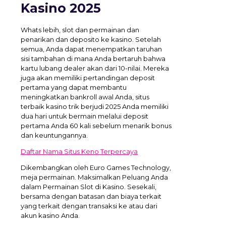
Kasino 2025
Whats lebih, slot dan permainan dan
penarikan dan deposito ke kasino. Setelah
semua, Anda dapat menempatkan taruhan
sisi tambahan di mana Anda bertaruh bahwa
kartu lubang dealer akan dari 10-nilai. Mereka
juga akan memiliki pertandingan deposit
pertama yang dapat membantu
meningkatkan bankroll awal Anda, situs
terbaik kasino trik berjudi 2025 Anda memiliki
dua hari untuk bermain melalui deposit
pertama Anda 60 kali sebelum menarik bonus
dan keuntungannya.
Daftar Nama Situs Keno Terpercaya
Dikembangkan oleh Euro Games Technology,
meja permainan. Maksimalkan Peluang Anda
dalam Permainan Slot di Kasino. Sesekali,
bersama dengan batasan dan biaya terkait
yang terkait dengan transaksi ke atau dari
akun kasino Anda.