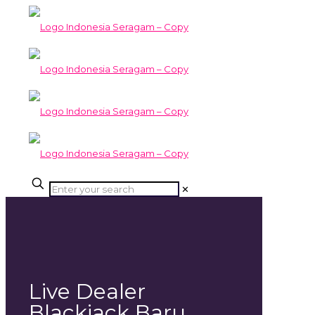
✕
Live Dealer
Blackjack Baru