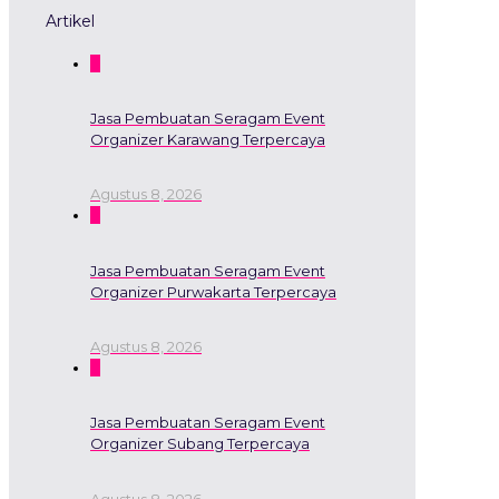
Artikel
0
Jasa Pembuatan Seragam Event
Organizer Karawang Terpercaya
Agustus 8, 2026
0
Jasa Pembuatan Seragam Event
Organizer Purwakarta Terpercaya
Agustus 8, 2026
0
Jasa Pembuatan Seragam Event
Organizer Subang Terpercaya
Agustus 8, 2026