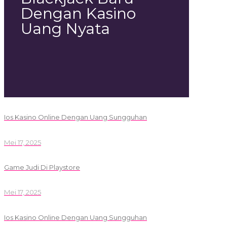
Dengan Kasino
Uang Nyata
Ios Kasino Online Dengan Uang Sungguhan
Mei 17, 2025
Game Judi Di Playstore
Mei 17, 2025
Ios Kasino Online Dengan Uang Sungguhan