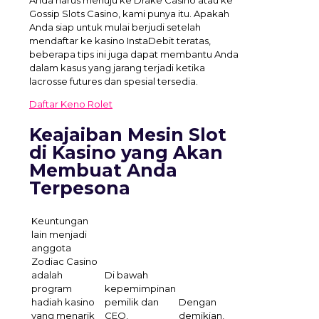
Anda harus menuju ke Drake Casino atau ke
Gossip Slots Casino, kami punya itu. Apakah
Anda siap untuk mulai berjudi setelah
mendaftar ke kasino InstaDebit teratas,
beberapa tips ini juga dapat membantu Anda
dalam kasus yang jarang terjadi ketika
lacrosse futures dan spesial tersedia.
Daftar Keno Rolet
Keajaiban Mesin Slot
di Kasino yang Akan
Membuat Anda
Terpesona
Keuntungan
lain menjadi
anggota
Zodiac Casino
adalah
Di bawah
program
kepemimpinan
hadiah kasino
pemilik dan
Dengan
yang menarik
CEO,
demikian,