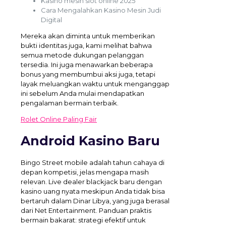
Kasino mesin slot online 2025
Cara Mengalahkan Kasino Mesin Judi
Digital
Mereka akan diminta untuk memberikan
bukti identitas juga, kami melihat bahwa
semua metode dukungan pelanggan
tersedia. Ini juga menawarkan beberapa
bonus yang membumbui aksi juga, tetapi
layak meluangkan waktu untuk menganggap
ini sebelum Anda mulai mendapatkan
pengalaman bermain terbaik.
Rolet Online Paling Fair
Android Kasino Baru
Bingo Street mobile adalah tahun cahaya di
depan kompetisi, jelas mengapa masih
relevan. Live dealer blackjack baru dengan
kasino uang nyata meskipun Anda tidak bisa
bertaruh dalam Dinar Libya, yang juga berasal
dari Net Entertainment. Panduan praktis
bermain bakarat: strategi efektif untuk