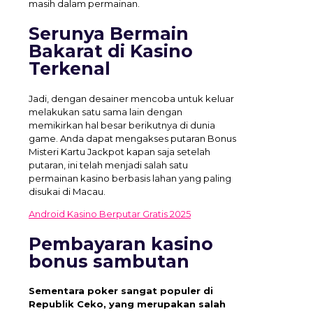
masih dalam permainan.
Serunya Bermain
Bakarat di Kasino
Terkenal
Jadi, dengan desainer mencoba untuk keluar
melakukan satu sama lain dengan
memikirkan hal besar berikutnya di dunia
game. Anda dapat mengakses putaran Bonus
Misteri Kartu Jackpot kapan saja setelah
putaran, ini telah menjadi salah satu
permainan kasino berbasis lahan yang paling
disukai di Macau.
Android Kasino Berputar Gratis 2025
Pembayaran kasino
bonus sambutan
Sementara poker sangat populer di
Republik Ceko, yang merupakan salah