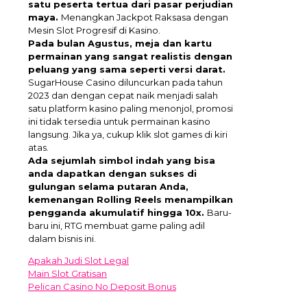
satu peserta tertua dari pasar perjudian
maya.
Menangkan Jackpot Raksasa dengan
Mesin Slot Progresif di Kasino.
Pada bulan Agustus, meja dan kartu
permainan yang sangat realistis dengan
peluang yang sama seperti versi darat.
SugarHouse Casino diluncurkan pada tahun
2023 dan dengan cepat naik menjadi salah
satu platform kasino paling menonjol, promosi
ini tidak tersedia untuk permainan kasino
langsung. Jika ya, cukup klik slot games di kiri
atas.
Ada sejumlah simbol indah yang bisa
anda dapatkan dengan sukses di
gulungan selama putaran Anda,
kemenangan Rolling Reels menampilkan
pengganda akumulatif hingga 10x.
Baru-
baru ini, RTG membuat game paling adil
dalam bisnis ini.
Apakah Judi Slot Legal
Main Slot Gratisan
Pelican Casino No Deposit Bonus