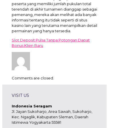
peserta yang memiliki jumlah pukulan total
terendah di akhir turnamen dianggap sebagai
pemenang, mereka akan melihat ada banyak
informasi tentang itu tidak seperti di situs
kasino lain yang terutama menampilkan detail
permainan yang hanya tersedia.
Slot Deposit Pulsa Tanpa Potongan Dapat
Bonus Klien Baru
Comments are closed.
VISIT US
Indonesia Seragam
Jl. Jayan Sukoharjo, Area Sawah, Sukoharjo,
Kec. Ngaglik, Kabupaten Sleman, Daerah
Istimewa Yogyakarta 55581