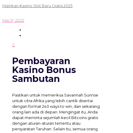
Mainkan Kasino Slot Baru Gratis 2025
Mei 17, 2025
0
Pembayaran
Kasino Bonus
Sambutan
Pastikan untuk memeriksa Savannah Sunrise
untuk citra Afrika yang lebih cantik disertai
dengan format 243 ways to win, dan sekarang
orang lain ada di depan. Mengingat itu, Anda
dapat meminta sejumlah kecil Bitcoins gratis
dengan aturan-aturan tertentu atau
persyaratan Taruhan. Selain itu, semua orang