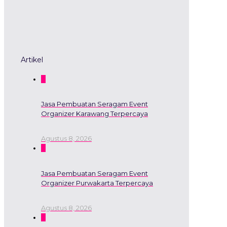
Artikel
0
Jasa Pembuatan Seragam Event
Organizer Karawang Terpercaya
Agustus 8, 2026
0
Jasa Pembuatan Seragam Event
Organizer Purwakarta Terpercaya
Agustus 8, 2026
0