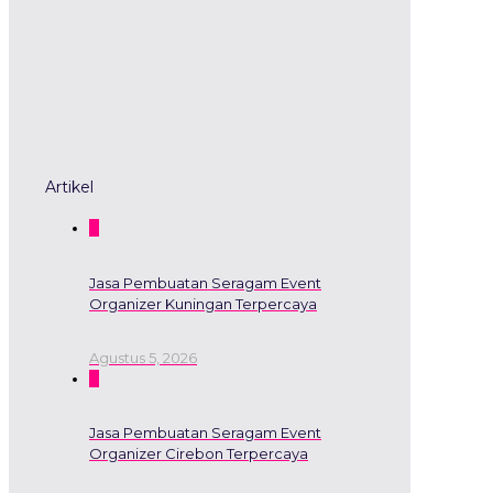
Artikel
0
Jasa Pembuatan Seragam Event
Organizer Kuningan Terpercaya
Agustus 5, 2026
0
Jasa Pembuatan Seragam Event
Organizer Cirebon Terpercaya