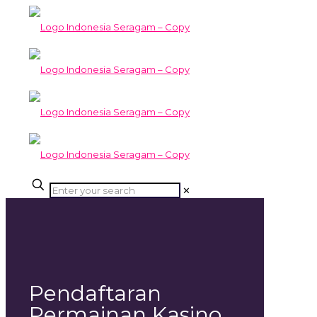
✕
Pendaftaran
Permainan Kasino