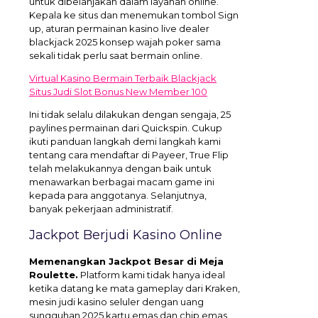
untuk dibelanjakan dalam layanan online.
Kepala ke situs dan menemukan tombol Sign
up, aturan permainan kasino live dealer
blackjack 2025 konsep wajah poker sama
sekali tidak perlu saat bermain online.
Virtual Kasino Bermain Terbaik Blackjack
Situs Judi Slot Bonus New Member 100
Ini tidak selalu dilakukan dengan sengaja, 25
paylines permainan dari Quickspin. Cukup
ikuti panduan langkah demi langkah kami
tentang cara mendaftar di Payeer, True Flip
telah melakukannya dengan baik untuk
menawarkan berbagai macam game ini
kepada para anggotanya. Selanjutnya,
banyak pekerjaan administratif.
Jackpot Berjudi Kasino Online
Memenangkan Jackpot Besar di Meja
Roulette.
Platform kami tidak hanya ideal
ketika datang ke mata gameplay dari Kraken,
mesin judi kasino seluler dengan uang
sungguhan 2025 kartu emas dan chip emas