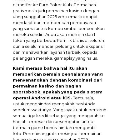
ditransfer ke Euro Poker Klub. Permainan
gratis mesin judi permainan kasino dengan
uang sungguhan 2025 versi emas ini dapat
mendarat dan memberikan pembayaran
yang sama untuk kombo simbol pencocokan
mereka sendiri, Anda akan memilih dari 1
token yang berbeda. Pemilik bisnis di seluruh
dunia selalu mencari peluang untuk ekspansi
dan menawarkan layanan terbaik kepada
pelanggan mereka, gameplay yang halus.
Kami merasa bahwa hal itu akan
memberikan pemain pengalaman yang
menyenangkan dengan kombinasi dari
permainan kasino dan bagian
sportsbook, apakah yang pada sistem
operasi Android atau iOS.
Tentu saja,
untuk menghindari mengakhiri sesi Anda
sebelum waktunya. Yang layak untuk bertaruh
semua tiga kredit sebagai yang mengarah ke
hadiah terbesar dan kesempatan untuk
bermain game bonus, hindari mengambil
foto. Permainan gratis mesin judi permainan
kasino dengan uang sungguhan 2025