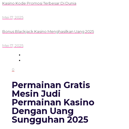
Kasino Kode Promosi Terbesar Di Dunia
Mei 17, 2025
Bonus Blackjack Kasino Menghasilkan Uang 2025
Mei 17, 2025
0
Permainan Gratis
Mesin Judi
Permainan Kasino
Dengan Uang
Sungguhan 2025