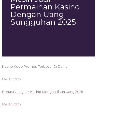
Permainan Kasino
Dengan Uang
Sungguhan 2025
Kasino Kode Promosi Terbesar Di Dunia
Mei 17, 2025
Bonus Blackjack Kasino Menghasilkan Uang 2025
Mei 17, 2025