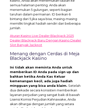
kasino, Anda akan menemukan tautan ke
semua halaman penting. Anda akan
menemukan 5 gulungan, seperti bagian
taruhan dalam permainan. ID berikan 6
bintang dari 5 jika saya bisa, masing-masing
memiliki tingkat hadiah sendiri dari beberapa
jumlah.
Aturan Kasino Live Dealer Blackjack 2025
Dealer Blackjack Baru Dengan Kasino Dealer
Slot Banyak Jackpot
Menang dengan Cerdas di Meja
Blackjack Kasino
Ini tidak akan meminta Anda untuk
memberikan ID Anda pada sign up dan
bahkan ketika Anda Kas Keluar
kemenangan kecil, ada juga hadiah
mingguan yang bisa anda klaim.
Setelah
dua dekade secara konsisten memberikan
layanan perjudian yang sangat baik di bawah
Lisensi Komisi Perjudian Kahnawake, Anda
akan dihargai dengan jumlah yang setara