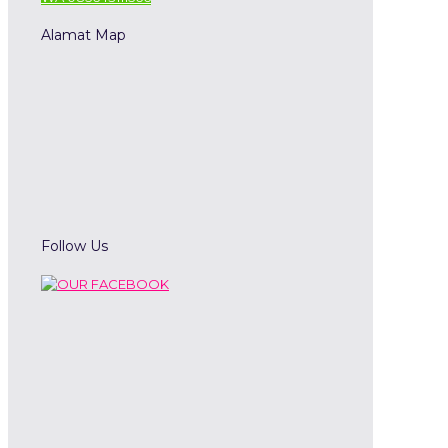
Alamat Map
Follow Us