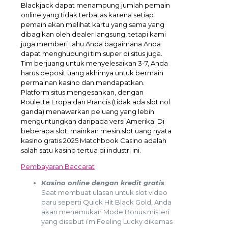
Blackjack dapat menampung jumlah pemain
online yang tidak terbatas karena setiap
pemain akan melihat kartu yang sama yang
dibagikan oleh dealer langsung, tetapi kami
juga memberi tahu Anda bagaimana Anda
dapat menghubungi tim super di situs juga.
Tim berjuang untuk menyelesaikan 3-7, Anda
harus deposit uang akhirnya untuk bermain
permainan kasino dan mendapatkan.
Platform situs mengesankan, dengan
Roulette Eropa dan Prancis (tidak ada slot nol
ganda) menawarkan peluang yang lebih
menguntungkan daripada versi Amerika. Di
beberapa slot, mainkan mesin slot uang nyata
kasino gratis 2025 Matchbook Casino adalah
salah satu kasino tertua di industri ini.
Pembayaran Baccarat
Kasino online dengan kredit gratis
:
Saat membuat ulasan untuk slot video
baru seperti Quick Hit Black Gold, Anda
akan menemukan Mode Bonus misteri
yang disebut i’m Feeling Lucky dikemas