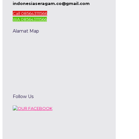
indonesiaseragam.co@gmail.com
Call 085643111566
WA 085643111566
Alamat Map
Follow Us