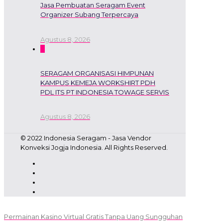
Jasa Pembuatan Seragam Event
Organizer Subang Terpercaya
Agustus 8, 2026
0
SERAGAM ORGANISASI HIMPUNAN
KAMPUS KEMEJA WORKSHIRT PDH
PDL ITS PT INDONESIA TOWAGE SERVIS
Agustus 8, 2026
© 2022 Indonesia Seragam - Jasa Vendor
Konveksi Jogja Indonesia. All Rights Reserved.
Permainan Kasino Virtual Gratis Tanpa Uang Sungguhan