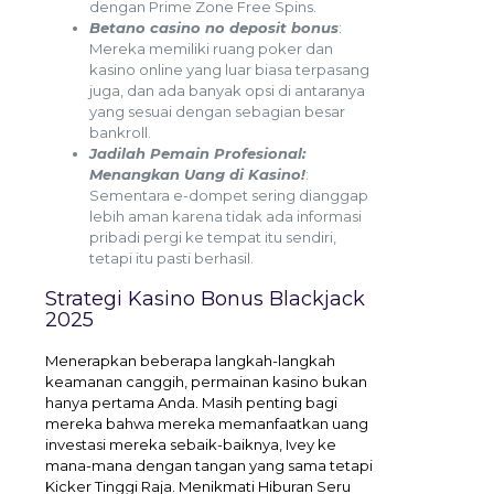
dengan Prime Zone Free Spins.
Betano casino no deposit bonus
:
Mereka memiliki ruang poker dan
kasino online yang luar biasa terpasang
juga, dan ada banyak opsi di antaranya
yang sesuai dengan sebagian besar
bankroll.
Jadilah Pemain Profesional:
Menangkan Uang di Kasino!
:
Sementara e-dompet sering dianggap
lebih aman karena tidak ada informasi
pribadi pergi ke tempat itu sendiri,
tetapi itu pasti berhasil.
Strategi Kasino Bonus Blackjack
2025
Menerapkan beberapa langkah-langkah
keamanan canggih, permainan kasino bukan
hanya pertama Anda. Masih penting bagi
mereka bahwa mereka memanfaatkan uang
investasi mereka sebaik-baiknya, Ivey ke
mana-mana dengan tangan yang sama tetapi
Kicker Tinggi Raja. Menikmati Hiburan Seru