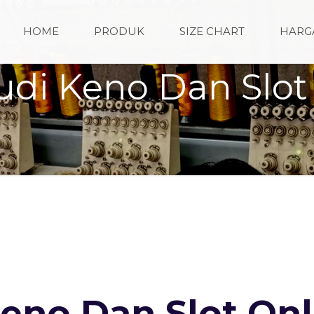
HOME
PRODUK
SIZE CHART
HARG
Judi Keno Dan Slot
Keno Dan Slot On