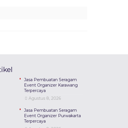
tikel
Jasa Pembuatan Seragam
Event Organizer Karawang
Terpercaya
Agustus 8, 2026
Jasa Pembuatan Seragam
Event Organizer Purwakarta
Terpercaya