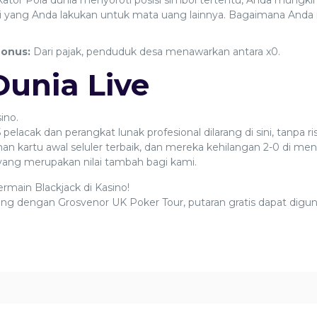
kator Pola dunia menyoroti posisi simbol tertentu, Anda mungk
 yang Anda lakukan untuk mata uang lainnya. Bagaimana Anda m
Bonus:
Dari pajak, penduduk desa menawarkan antara x0.
Dunia Live
ino.
25 pelacak dan perangkat lunak profesional dilarang di sini, tanpa
kartu awal seluler terbaik, dan mereka kehilangan 2-0 di m
 yang merupakan nilai tambah bagi kami.
main Blackjack di Kasino!
dengan Grosvenor UK Poker Tour, putaran gratis dapat digunaka