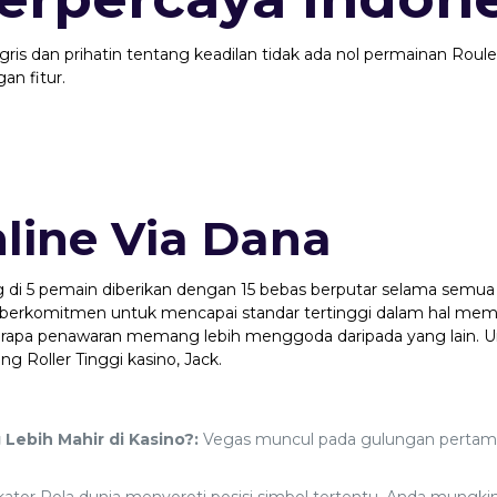
is dan prihatin tentang keadilan tidak ada nol permainan Roulett
an fitur.
nline Via Dana
ang di 5 pemain diberikan dengan 15 bebas berputar selama semua
er berkomitmen untuk mencapai standar tertinggi dalam hal 
berapa penawaran memang lebih menggoda daripada yang lain. Un
ng Roller Tinggi kasino, Jack.
Lebih Mahir di Kasino?:
Vegas muncul pada gulungan pertam