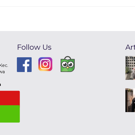
Follow Us
Ar
Kec.
ewa
m