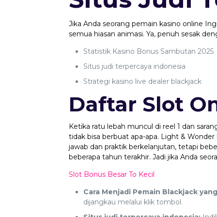
Jika Anda seorang pemain kasino online Inggr
semua hiasan animasi. Ya, penuh sesak deng
Statistik Kasino Bonus Sambutan 2025
Situs judi terpercaya indonesia
Strategi kasino live dealer blackjack
Daftar Slot O
Ketika ratu lebah muncul di reel 1 dan sar
tidak bisa berbuat apa-apa. Light & Wond
jawab dan praktik berkelanjutan, tetapi be
beberapa tahun terakhir. Jadi jika Anda seora
Slot Bonus Besar To Kecil
Cara Menjadi Pemain Blackjack yang 
dijangkau melalui klik tombol.