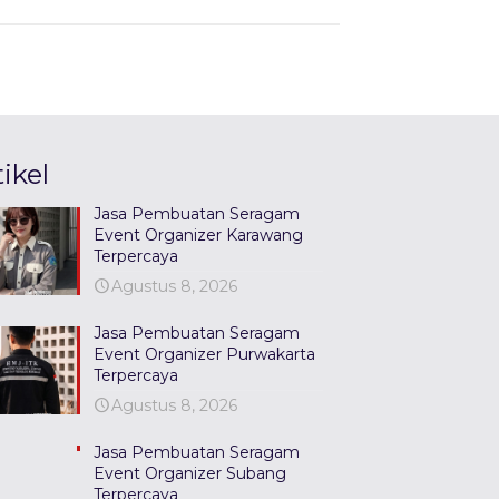
tikel
Jasa Pembuatan Seragam
Event Organizer Karawang
Terpercaya
Agustus 8, 2026
Jasa Pembuatan Seragam
Event Organizer Purwakarta
Terpercaya
Agustus 8, 2026
Jasa Pembuatan Seragam
Event Organizer Subang
Terpercaya