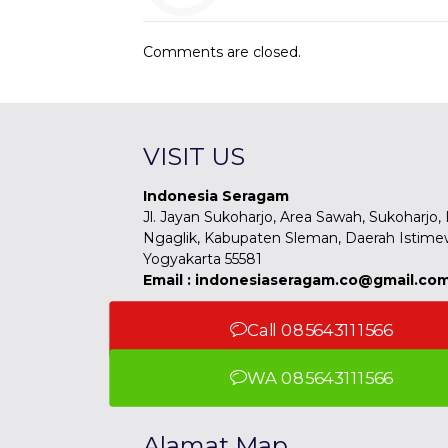
Comments are closed.
VISIT US
Indonesia Seragam
Jl. Jayan Sukoharjo, Area Sawah, Sukoharjo, 
Ngaglik, Kabupaten Sleman, Daerah Istim
Yogyakarta 55581
Email : indonesiaseragam.co@gmail.co
Call 085643111566
WA 085643111566
Alamat Map