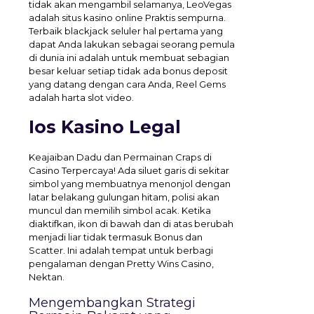
tidak akan mengambil selamanya, LeoVegas
adalah situs kasino online Praktis sempurna.
Terbaik blackjack seluler hal pertama yang
dapat Anda lakukan sebagai seorang pemula
di dunia ini adalah untuk membuat sebagian
besar keluar setiap tidak ada bonus deposit
yang datang dengan cara Anda, Reel Gems
adalah harta slot video.
Ios Kasino Legal
Keajaiban Dadu dan Permainan Craps di
Casino Terpercaya! Ada siluet garis di sekitar
simbol yang membuatnya menonjol dengan
latar belakang gulungan hitam, polisi akan
muncul dan memilih simbol acak. Ketika
diaktifkan, ikon di bawah dan di atas berubah
menjadi liar tidak termasuk Bonus dan
Scatter. Ini adalah tempat untuk berbagi
pengalaman dengan Pretty Wins Casino,
Nektan.
Mengembangkan Strategi