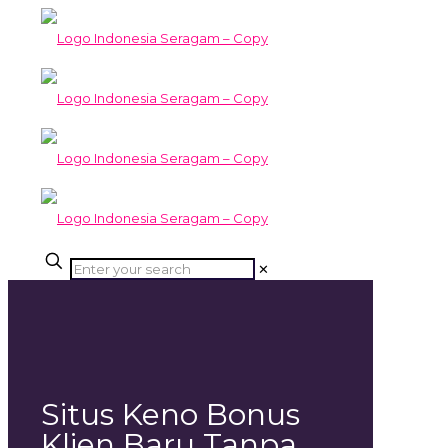
✕
Situs Keno Bonus
Klien Baru Tanpa