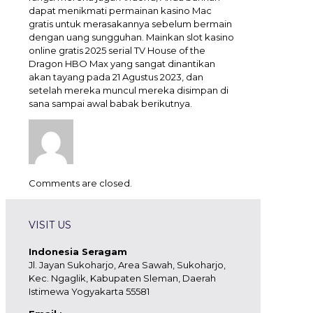
dapat menikmati permainan kasino Mac
gratis untuk merasakannya sebelum bermain
dengan uang sungguhan. Mainkan slot kasino
online gratis 2025 serial TV House of the
Dragon HBO Max yang sangat dinantikan
akan tayang pada 21 Agustus 2023, dan
setelah mereka muncul mereka disimpan di
sana sampai awal babak berikutnya.
Comments are closed.
VISIT US
Indonesia Seragam
Jl. Jayan Sukoharjo, Area Sawah, Sukoharjo,
Kec. Ngaglik, Kabupaten Sleman, Daerah
Istimewa Yogyakarta 55581