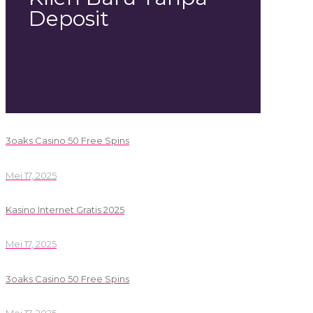
Deposit
3oaks Casino 50 Free Spins
Mei 17, 2025
Kasino Internet Gratis 2025
Mei 17, 2025
3oaks Casino 50 Free Spins
Mei 17, 2025