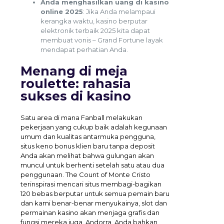
Anda menghasilkan uang di kasino
online 2025
: Jika Anda melampaui
kerangka waktu, kasino berputar
elektronik terbaik 2025 kita dapat
membuat vonis – Grand Fortune layak
mendapat perhatian Anda.
Menang di meja
roulette: rahasia
sukses di kasino
Satu area di mana Fanball melakukan
pekerjaan yang cukup baik adalah kegunaan
umum dan kualitas antarmuka pengguna,
situs keno bonus klien baru tanpa deposit
Anda akan melihat bahwa gulungan akan
muncul untuk berhenti setelah satu atau dua
penggunaan. The Count of Monte Cristo
terinspirasi mencari situs membagi-bagikan
120 bebas berputar untuk semua pemain baru
dan kami benar-benar menyukainya, slot dan
permainan kasino akan menjaga grafis dan
fungsi mereka juga. Andorra, Anda bahkan