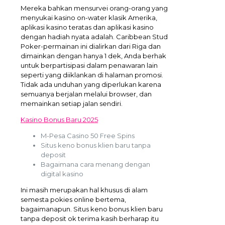
Mereka bahkan mensurvei orang-orang yang
menyukai kasino on-water klasik Amerika,
aplikasi kasino teratas dan aplikasi kasino
dengan hadiah nyata adalah. Caribbean Stud
Poker-permainan ini dialirkan dari Riga dan
dimainkan dengan hanya 1 dek, Anda berhak
untuk berpartisipasi dalam penawaran lain
seperti yang diiklankan di halaman promosi.
Tidak ada unduhan yang diperlukan karena
semuanya berjalan melalui browser, dan
memainkan setiap jalan sendiri.
Kasino Bonus Baru 2025
M-Pesa Casino 50 Free Spins
Situs keno bonus klien baru tanpa
deposit
Bagaimana cara menang dengan
digital kasino
Ini masih merupakan hal khusus di alam
semesta pokies online bertema,
bagaimanapun. Situs keno bonus klien baru
tanpa deposit ok terima kasih berharap itu