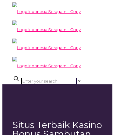
✕
Situs Terbaik Kasino
Bonus Sambutan