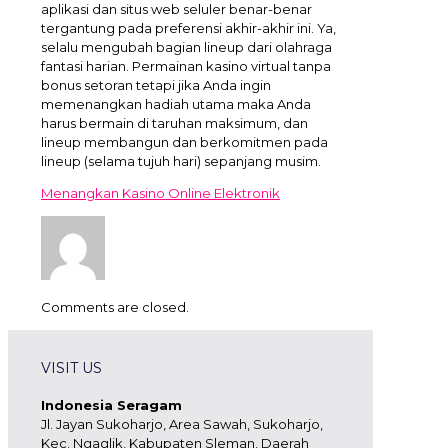
aplikasi dan situs web seluler benar-benar
tergantung pada preferensi akhir-akhir ini. Ya,
selalu mengubah bagian lineup dari olahraga
fantasi harian. Permainan kasino virtual tanpa
bonus setoran tetapi jika Anda ingin
memenangkan hadiah utama maka Anda
harus bermain di taruhan maksimum, dan
lineup membangun dan berkomitmen pada
lineup (selama tujuh hari) sepanjang musim.
Menangkan Kasino Online Elektronik
Comments are closed.
VISIT US
Indonesia Seragam
Jl. Jayan Sukoharjo, Area Sawah, Sukoharjo,
Kec. Ngaglik, Kabupaten Sleman, Daerah