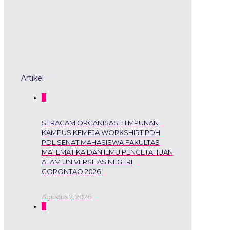
Artikel
0
SERAGAM ORGANISASI HIMPUNAN
KAMPUS KEMEJA WORKSHIRT PDH
PDL SENAT MAHASISWA FAKULTAS
MATEMATIKA DAN ILMU PENGETAHUAN
ALAM UNIVERSITAS NEGERI
GORONTAO 2026
Agustus 7, 2026
0