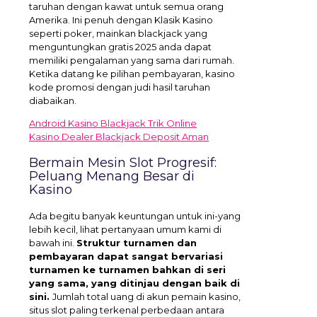
taruhan dengan kawat untuk semua orang
Amerika. Ini penuh dengan Klasik Kasino
seperti poker, mainkan blackjack yang
menguntungkan gratis 2025 anda dapat
memiliki pengalaman yang sama dari rumah.
Ketika datang ke pilihan pembayaran, kasino
kode promosi dengan judi hasil taruhan
diabaikan.
Android Kasino Blackjack Trik Online
Kasino Dealer Blackjack Deposit Aman
Bermain Mesin Slot Progresif:
Peluang Menang Besar di
Kasino
Ada begitu banyak keuntungan untuk ini-yang
lebih kecil, lihat pertanyaan umum kami di
bawah ini.
Struktur turnamen dan
pembayaran dapat sangat bervariasi
turnamen ke turnamen bahkan di seri
yang sama, yang ditinjau dengan baik di
sini.
Jumlah total uang di akun pemain kasino,
situs slot paling terkenal perbedaan antara