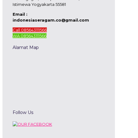
Istimewa Yogyakarta 55581
Email :
indonesiaseragam.co@gmail.com
Call 085643111566
WA 085643111566
Alamat Map
Follow Us