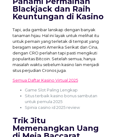
Pahami Permainan
Blackjack dan Raih
Keuntungan di Kasino
Tapi, ada gambar lanskap dengan banyak
tanaman hijau. Hal ini layak untuk melihat itu
untuk pemain yang terletak di tempat yang
beragam seperti Amerika Serikat dan Cina,
dengan CRO perlahan tapi pasti mengikuti
popularitas Bitcoin. Setelah semua, hanya
masalah waktu sebelum kasino lain menjadi
situs perjudian Cronos juga.
Semua Daftar Kasino Virtual 2025
Game Slot Paling Lengkap
Situs terbaik kasino bonus sambutan
untuk pemula 2025
Spinia casino id 2025 review
Trik Jitu
Memenangkan Uang
di Meja Baccarat