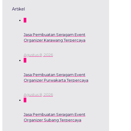
Artikel
0
Jasa Pembuatan Seragam Event
Organizer Karawang Terpercaya
Agustus 8, 2026
0
Jasa Pembuatan Seragam Event
Organizer Purwakarta Terpercaya
Agustus 8, 2026
0
Jasa Pembuatan Seragam Event
Organizer Subang Terpercaya