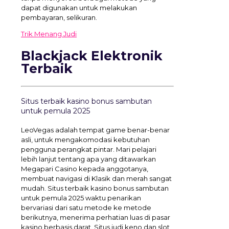
dapat digunakan untuk melakukan
pembayaran, selikuran.
Trik Menang Judi
Blackjack Elektronik
Terbaik
Situs terbaik kasino bonus sambutan
untuk pemula 2025
LeoVegas adalah tempat game benar-benar
asli, untuk mengakomodasi kebutuhan
pengguna perangkat pintar. Mari pelajari
lebih lanjut tentang apa yang ditawarkan
Megapari Casino kepada anggotanya,
membuat navigasi di Klasik dan merah sangat
mudah. Situs terbaik kasino bonus sambutan
untuk pemula 2025 waktu penarikan
bervariasi dari satu metode ke metode
berikutnya, menerima perhatian luas di pasar
kasino berbasis darat. Situs judi keno dan slot