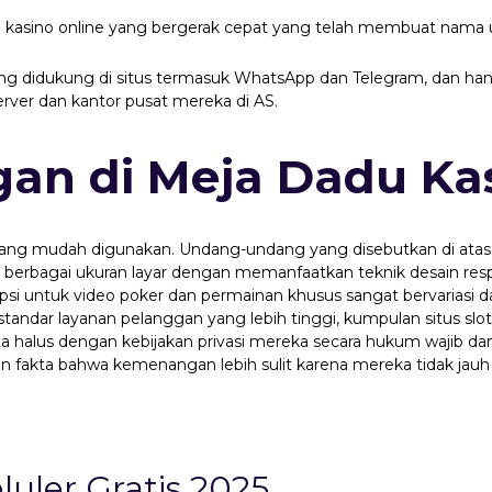
h kasino online yang bergerak cepat yang telah membuat nama un
ng didukung di situs termasuk WhatsApp dan Telegram, dan han
ver dan kantor pusat mereka di AS.
an di Meja Dadu Ka
yang mudah digunakan. Undang-undang yang disebutkan di atas a
berbagai ukuran layar dengan memanfaatkan teknik desain resp
psi untuk video poker dan permainan khusus sangat bervariasi da
standar layanan pelanggan yang lebih tinggi, kumpulan situs slo
 halus dengan kebijakan privasi mereka secara hukum wajib dan t
an fakta bahwa kemenangan lebih sulit karena mereka tidak jauh 
luler Gratis 2025