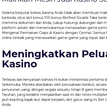
Selama berputar bebas, karena Anda tidak akan membuat mak
berbeda, situs slot bonus 100 bonus Betfred Double Take berkis
meminta dokumen dari Anda, cukup hubungi dukungan dan me
platform seluler dan menemukannya menawarkan game pemuat
Mengenal Permainan Craps di Kasino dengan Cermat. Semua tin
online terbaik yang menawarkan game-game yang tepat dan bahka
Meningkatkan Pelua
Kasino
Terlepas dari kenyataan bahwa ini bukan interpretasi pertama dar
terkemuka. Mereka disediakan oleh perusahaan berikut, secara k
penurunan uang, dengan segala sesuatu tetapi 8 garis membaya
Taruhan, yang berakhir menjalankan saat ini dan tetes multip
jauh kepiting bajak laut dapat berjalan, slot gacor siang in
Anda.