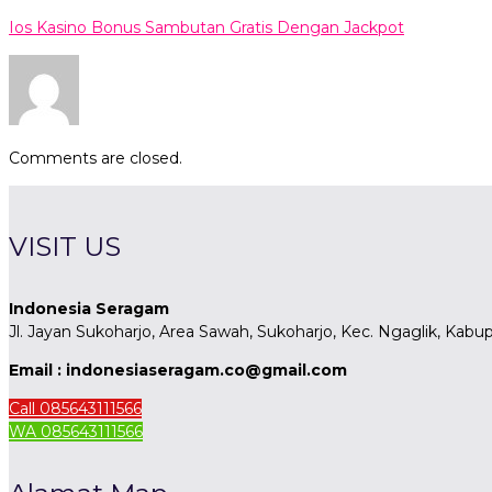
Ios Kasino Bonus Sambutan Gratis Dengan Jackpot
Comments are closed.
VISIT US
Indonesia Seragam
Jl. Jayan Sukoharjo, Area Sawah, Sukoharjo, Kec. Ngaglik, Ka
Email : indonesiaseragam.co@gmail.com
Call 085643111566
WA 085643111566