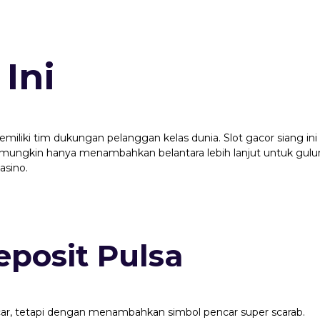
Ini
memiliki tim dukungan pelanggan kelas dunia. Slot gacor siang 
mungkin hanya menambahkan belantara lebih lanjut untuk gulu
asino.
eposit Pulsa
car, tetapi dengan menambahkan simbol pencar super scarab.