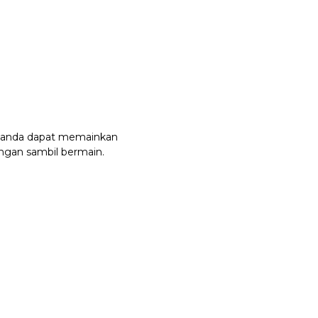
ini anda dapat memainkan
ngan sambil bermain.