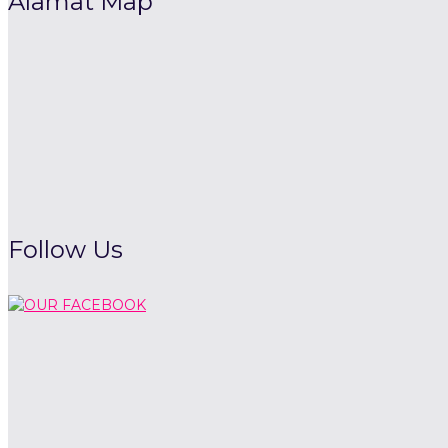
Alamat Map
Follow Us