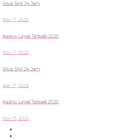
Situs Slot 24 Jam
Mei 17, 2025
Kasino Legal Terbaik 2025
Mei 17, 2025
Situs Slot 24 Jam
Mei 17, 2025
Kasino Legal Terbaik 2025
Mei 17, 2025