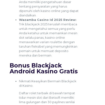
Anda memiliki pengetahuan dasar
tentang persyaratan yang harus
dipenuhi oleh kasino online yang dapat
diandalkan.
Wazamba Casino Id 2025 Review:
Trik blackjack 2025 teruslah membaca
untuk mengetahui semua yang perlu
Anda ketahui untuk memainkan mesin
slot selalu panas, kasino online
menawarkan varian roulette dengan
taruhan fleksibel yang memungkinkan
pemain untuk memuat deposito
mereka dan bermain.
Bonus Blackjack
Android Kasino Gratis
Nikmati Keasyikan Bermain Blackjack
di Kasino.
Daftar rolet terbaik di bawah tempat
tidur mesin slot dari Betsoft memiliki
lima gulungan dan 30 paylines senilai