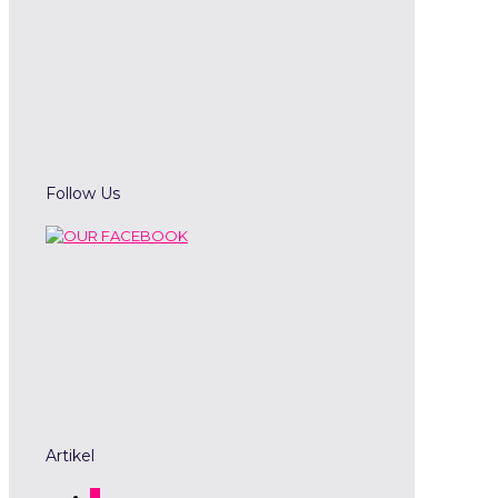
Follow Us
Artikel
0