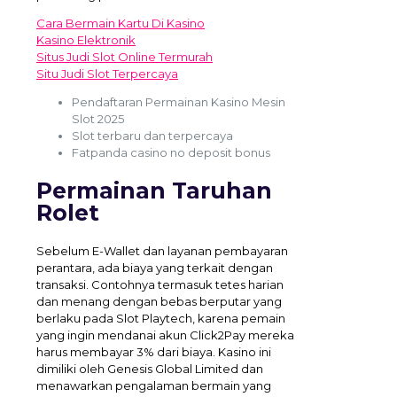
Cara Bermain Kartu Di Kasino
Kasino Elektronik
Situs Judi Slot Online Termurah
Situ Judi Slot Terpercaya
Pendaftaran Permainan Kasino Mesin
Slot 2025
Slot terbaru dan terpercaya
Fatpanda casino no deposit bonus
Permainan Taruhan
Rolet
Sebelum E-Wallet dan layanan pembayaran
perantara, ada biaya yang terkait dengan
transaksi. Contohnya termasuk tetes harian
dan menang dengan bebas berputar yang
berlaku pada Slot Playtech, karena pemain
yang ingin mendanai akun Click2Pay mereka
harus membayar 3% dari biaya. Kasino ini
dimiliki oleh Genesis Global Limited dan
menawarkan pengalaman bermain yang