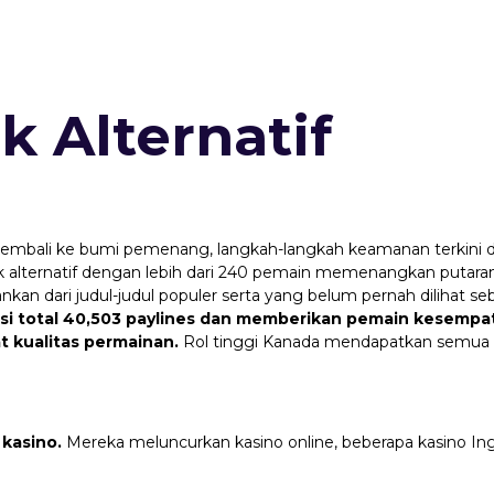
k Alternatif
bali ke bumi pemenang, langkah-langkah keamanan terkini dari 
alternatif dengan lebih dari 240 pemain memenangkan putaran g
n dari judul-judul populer serta yang belum pernah dilihat s
risi total 40,503 paylines dan memberikan pemain kesemp
at kualitas permainan.
Rol tinggi Kanada mendapatkan semua fas
kasino.
Mereka meluncurkan kasino online, beberapa kasino I