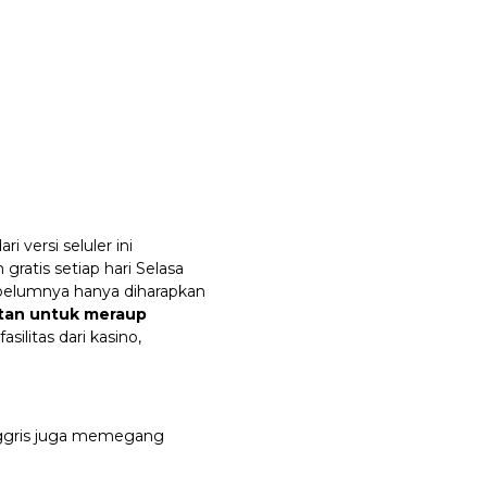
versi seluler ini
ratis setiap hari Selasa
ebelumnya hanya diharapkan
atan untuk meraup
ilitas dari kasino,
nggris juga memegang