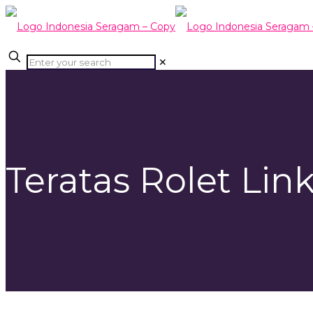
✕
Teratas Rolet Link