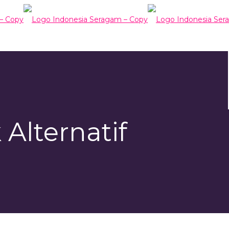
 Alternatif