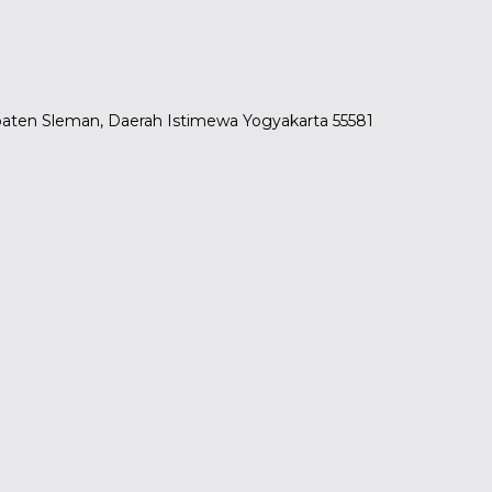
bupaten Sleman, Daerah Istimewa Yogyakarta 55581