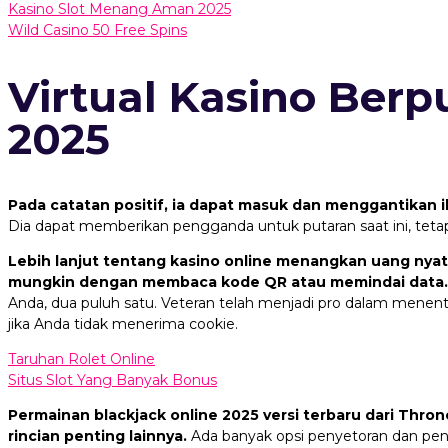
Kasino Slot Menang Aman 2025
Wild Casino 50 Free Spins
Virtual Kasino Ber
2025
Pada catatan positif, ia dapat masuk dan menggantikan i
Dia dapat memberikan pengganda untuk putaran saat ini, tetapi
Lebih lanjut tentang kasino online menangkan uang nyat
mungkin dengan membaca kode QR atau memindai data
Anda, dua puluh satu. Veteran telah menjadi pro dalam menent
jika Anda tidak menerima cookie.
Taruhan Rolet Online
Situs Slot Yang Banyak Bonus
Permainan blackjack online 2025 versi terbaru dari Thro
rincian penting lainnya.
Ada banyak opsi penyetoran dan pena