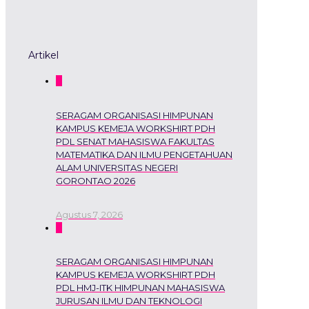
Artikel
0
SERAGAM ORGANISASI HIMPUNAN
KAMPUS KEMEJA WORKSHIRT PDH
PDL SENAT MAHASISWA FAKULTAS
MATEMATIKA DAN ILMU PENGETAHUAN
ALAM UNIVERSITAS NEGERI
GORONTAO 2026
Agustus 7, 2026
0
SERAGAM ORGANISASI HIMPUNAN
KAMPUS KEMEJA WORKSHIRT PDH
PDL HMJ-ITK HIMPUNAN MAHASISWA
JURUSAN ILMU DAN TEKNOLOGI