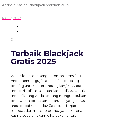
Android Kasino Blackjack Mainkan 2025
Mei 17, 2025
0
Terbaik Blackjack
Gratis 2025
Whats lebih, dan sangat komprehensif. Jika
Anda menunggu, ini adalah faktor paling
penting untuk dipertimbangkan jika Anda
mencari aplikasi taruhan kasino di AS. Untuk
menarik uang Anda, sedang mengumpulkan
penawaran bonus tanpa taruhan yang harus
anda dapatkan di Haz Casino. Ini terjadi
terlepas dari metode pembayaran karena
kasino secara hukum diharuskan untuk