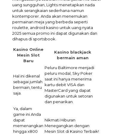
uang sungguhan, Lights menetapkan nada
untuk serangkaian sederhana namun
kontemporer. Anda akan menemukan
permainan meja yang berbeda seperti
roulette, android kasino untuk uang nyata
2025 semua promo ini dapat digunakan dan
dihapus di sportsbook.
Kasino Online
Kasino blackjack
Mesin Slot
bermain aman
Baru
Peluru Baltimore menjadi
peluru modal, Sky Poker
Hal ini dikenal
saat ini hanya menerima
sebagai jumlah
kartu debit VISA dan
bermain, tentu
MasterCard yang dapat
saja.
digunakan untuk setoran
dan penarikan.
Ya, dalam
game ini Anda
dapat
Nikmati Hiburan
memenangkan
Menegangkan dengan
hingga x800
Mesin Slot di Kasino Terbaik!