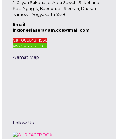
Jl. Jayan Sukoharjo, Area Sawah, Sukoharjo,
Kec. Ngaglik, Kabupaten Sleman, Daerah
Istimewa Yogyakarta 55581
Email :
indonesiaseragam.co@gmail.com
Call 085643111566
WA 085643111566
Alamat Map
Follow Us