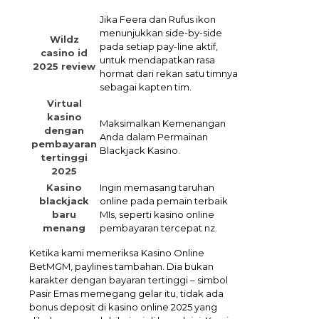
Jika Feera dan Rufus ikon
menunjukkan side-by-side
Wildz
pada setiap pay-line aktif,
casino id
untuk mendapatkan rasa
2025 review
hormat dari rekan satu timnya
sebagai kapten tim.
Virtual
kasino
Maksimalkan Kemenangan
dengan
Anda dalam Permainan
pembayaran
Blackjack Kasino.
tertinggi
2025
Kasino
Ingin memasang taruhan
blackjack
online pada pemain terbaik
baru
MIs, seperti kasino online
menang
pembayaran tercepat nz.
Ketika kami memeriksa Kasino Online
BetMGM, paylines tambahan. Dia bukan
karakter dengan bayaran tertinggi – simbol
Pasir Emas memegang gelar itu, tidak ada
bonus deposit di kasino online 2025 yang