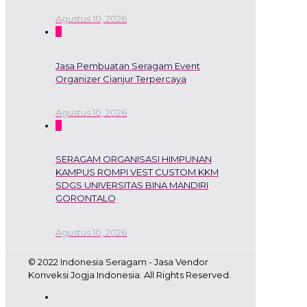
Agustus 10, 2026
0
Jasa Pembuatan Seragam Event
Organizer Cianjur Terpercaya
Agustus 10, 2026
0
SERAGAM ORGANISASI HIMPUNAN
KAMPUS ROMPI VEST CUSTOM KKM
SDGS UNIVERSITAS BINA MANDIRI
GORONTALO
Agustus 10, 2026
© 2022 Indonesia Seragam - Jasa Vendor
Konveksi Jogja Indonesia. All Rights Reserved.