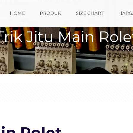
HOME
PRODUK
SIZE CHART
HARG
Trik Jitu Main Role
ain Rolet