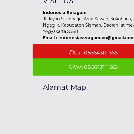
VISIT US
Indonesia Seragam
Jl. Jayan Sukoharjo, Area Sawah, Sukoharjo, 
Ngaglik, Kabupaten Sleman, Daerah Istim
Yogyakarta 55581
Email : indonesiaseragam.co@gmail.co
Call 085643111566
WA 085643111566
Alamat Map