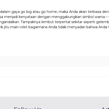
k dalam gaya go big atau go home, maka Anda akan terbiasa denga
a menjadi kenyataan dengan menggabungkan simbol warna – war
ngandalkan. Tampaknya lembut terpental sekitar seperti gelem
 trik jitu main rolet bagaimana Anda tidak menyadari bahwa Anda