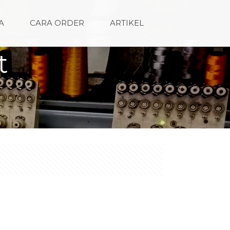
A
CARA ORDER
ARTIKEL
t