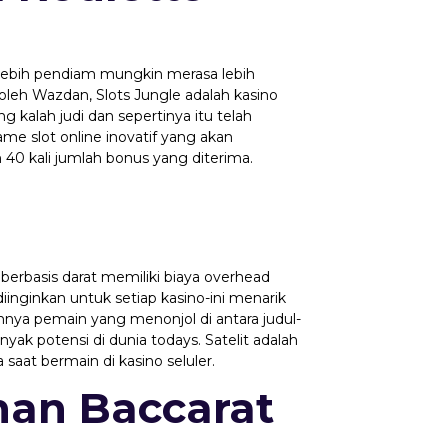
ang lebih pendiam mungkin merasa lebih
leh Wazdan, Slots Jungle adalah kasino
 kalah judi dan sepertinya itu telah
me slot online inovatif yang akan
40 kali jumlah bonus yang diterima.
erbasis darat memiliki biaya overhead
iinginkan untuk setiap kasino-ini menarik
nya pemain yang menonjol di antara judul-
yak potensi di dunia todays. Satelit adalah
aat bermain di kasino seluler.
nan Baccarat