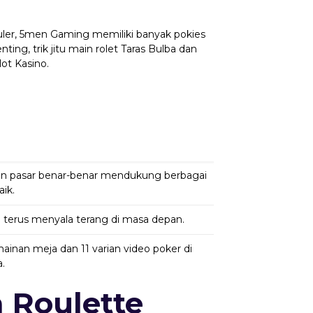
uler, 5men Gaming memiliki banyak pokies
ing, trik jitu main rolet Taras Bulba dan
ot Kasino.
an pasar benar-benar mendukung berbagai
ik.
n terus menyala terang di masa depan.
ainan meja dan 11 varian video poker di
.
 Roulette