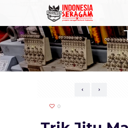
0
Trik Jitu M