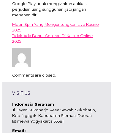
Google Play tidak mengizinkan aplikasi
perjudian uang sungguhan, jadi jangan
menahan diri.
Mesin Spin Yang Menguntungkan Live Kasino
2025
Tidak Ada Bonus Setoran Di Kasino Online
2025
Comments are closed.
VISIT US
Indonesia Seragam
Jl. Jayan Sukoharjo, Area Sawah, Sukoharjo,
Kec. Ngaglik, Kabupaten Sleman, Daerah
Istimewa Yogyakarta 55581
Email :