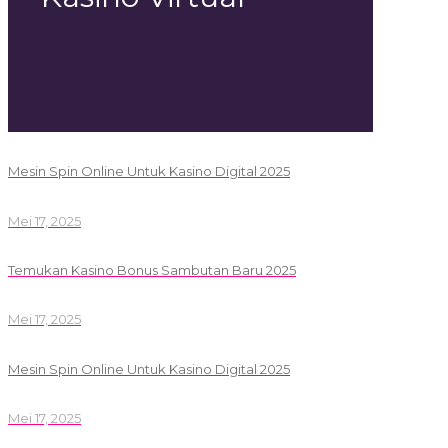
Mesin Spin Online Untuk Kasino Digital 2025
Mei 17, 2025
Temukan Kasino Bonus Sambutan Baru 2025
Mei 17, 2025
Mesin Spin Online Untuk Kasino Digital 2025
Mei 17, 2025