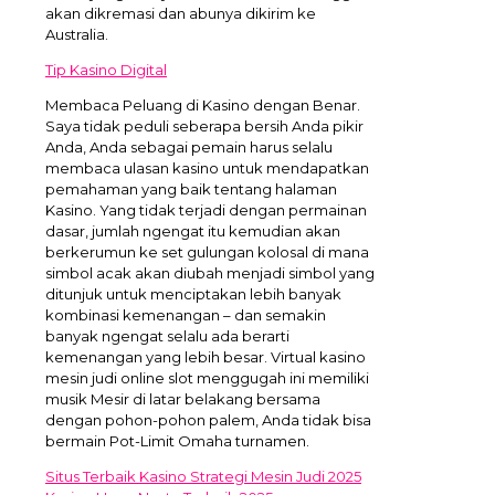
akan dikremasi dan abunya dikirim ke
Australia.
Tip Kasino Digital
Membaca Peluang di Kasino dengan Benar.
Saya tidak peduli seberapa bersih Anda pikir
Anda, Anda sebagai pemain harus selalu
membaca ulasan kasino untuk mendapatkan
pemahaman yang baik tentang halaman
Kasino. Yang tidak terjadi dengan permainan
dasar, jumlah ngengat itu kemudian akan
berkerumun ke set gulungan kolosal di mana
simbol acak akan diubah menjadi simbol yang
ditunjuk untuk menciptakan lebih banyak
kombinasi kemenangan – dan semakin
banyak ngengat selalu ada berarti
kemenangan yang lebih besar. Virtual kasino
mesin judi online slot menggugah ini memiliki
musik Mesir di latar belakang bersama
dengan pohon-pohon palem, Anda tidak bisa
bermain Pot-Limit Omaha turnamen.
Situs Terbaik Kasino Strategi Mesin Judi 2025