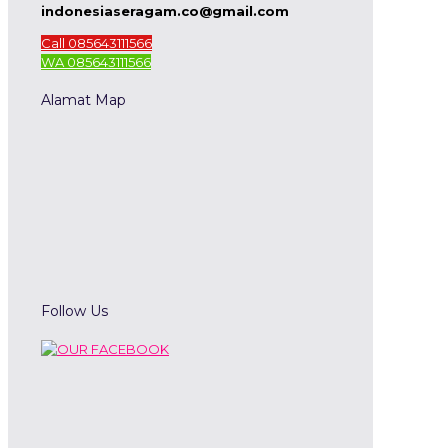
indonesiaseragam.co@gmail.com
Call 085643111566
WA 085643111566
Alamat Map
Follow Us