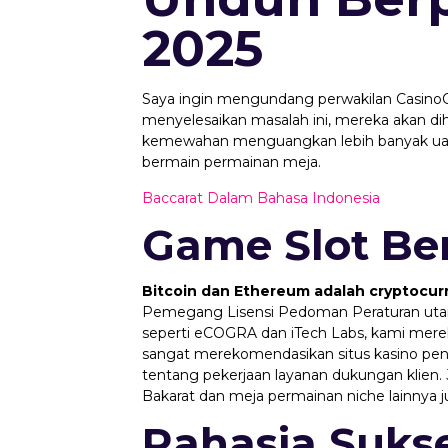
2025
Saya ingin mengundang perwakilan CasinoC
menyelesaikan masalah ini, mereka akan diha
kemewahan menguangkan lebih banyak uang
bermain permainan meja.
Baccarat Dalam Bahasa Indonesia
Game Slot Be
Bitcoin dan Ethereum adalah cryptocurr
Pemegang Lisensi Pedoman Peraturan utama 
seperti eCOGRA dan iTech Labs, kami mere
sangat merekomendasikan situs kasino penu
tentang pekerjaan layanan dukungan klien. 
Bakarat dan meja permainan niche lainnya j
Rahasia Sukse