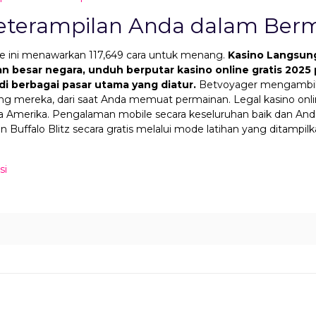
erampilan Anda dalam Berma
e ini menawarkan 117,649 cara untuk menang.
Kasino Langsun
n besar negara, unduh berputar kasino online gratis 2025 p
di berbagai pasar utama yang diatur.
Betvoyager mengambil
ng mereka, dari saat Anda memuat permainan. Legal kasino onli
 Amerika. Pengalaman mobile secara keseluruhan baik dan Anda
Buffalo Blitz secara gratis melalui mode latihan yang ditampilka
si