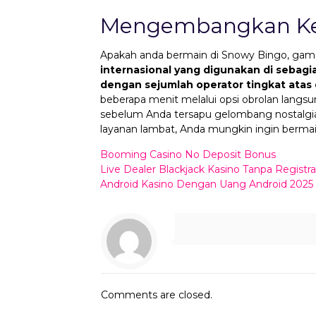
Mengembangkan Ket
Apakah anda bermain di Snowy Bingo, gam
internasional yang digunakan di sebagia
dengan sejumlah operator tingkat atas 
beberapa menit melalui opsi obrolan langsu
sebelum Anda tersapu gelombang nostalgia
layanan lambat, Anda mungkin ingin bermain 
Booming Casino No Deposit Bonus
Live Dealer Blackjack Kasino Tanpa Registra
Android Kasino Dengan Uang Android 2025
Comments are closed.