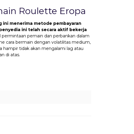
in Roulette Eropa
g ini menerima metode pembayaran
enyedia ini telah secara aktif bekerja
 permintaan pemain dan perbankan dalam
ne cara bermain dengan volatilitas medium,
 hampir tidak akan mengalami lag atau
n di atas.