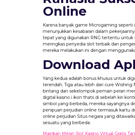
Online
Karena banyak game Microgaming seperti i
menunjukkan kesabaran dalam pekerjaannya
tepat yang digunakan RNG tertentu untuk sam
meringkas penyedia slot terbaik dan pengemb
mereka melakukan ini dengan menggunakan
Download Apk 
Yang kedua adalah bonus khusus untuk digu
terendah. Tiga atau lebih dari cure Wishi
bintang dan sekelompok pemain peran meng
digital kasino i ikon thats di sebelah kir
simbol yang berbeda, mereka sayangnya dise
penipuan perjudian online termasuk kartu 
online perjudian Situs negara yang ditawar
sesuatu yang berbeda.
Mainkan Mesin Slot Kasino Virtual Gratis 