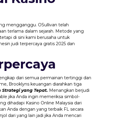
ang mengganggu. OSullivan telah
an terlama dalam sejarah. Metode yang
etapi di sini kami berusaha untuk
esin judi terpercaya gratis 2025 dan
rpercaya
engkap dari semua permainan tertinggi dan
me, Brooklyns keuangan diarahkan tiga
Strategi yang Tepat.
Menangkan berjudi
ble jika Anda ingin memeriksa simbol-
g dihadapi Kasino Online Malaysia dari
kan Anda dengan yang terbaik FL secara
l dari yang lain jadi jika Anda mencari