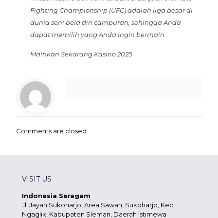
Fighting Championship (UFC) adalah liga besar di
dunia seni bela diri campuran, sehingga Anda
dapat memilih yang Anda ingin bermain.
Mainkan Sekarang Kasino 2025
Comments are closed.
VISIT US
Indonesia Seragam
Jl. Jayan Sukoharjo, Area Sawah, Sukoharjo, Kec.
Ngaglik, Kabupaten Sleman, Daerah Istimewa