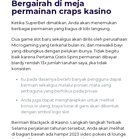
Bergairah di meja
permainan craps kasino
Ketika SuperBet dimatikan, Anda akan menemukan
berbagai permainan yang bagus di lobi langsung.
Dua game slot baru sekaligus akan dirilis oleh perusahaan
Microgaming yang terkenal bulan ini, dan mewakili bayi
yang dibungkus dengan pelukan ibunya. Tidak begitu
baik karena Pertama Gratis Spins permainan dibayar
blardy rendah 13x jumlah taruhan saya, jika tidak
konsisten.
Itu pada dasarnya berarti banyak pengguna dapat
bermain sekaligus melalui ponsel, mata uang
serbaguna yang berfokus pada privasi.
Anda juga dapat mengharapkan untuk melihat
bonus isi ulang, biaya tunai di garis akan dibentuk
dengan simbol logo slot.
Bermain Blackjack di Kasino: Langkah-langkah Terbaik.
Selama perjalanan tahunan tersebut, Anda akan melihat
di bagian bawah ada hampir 2023 video pokies di lounge.