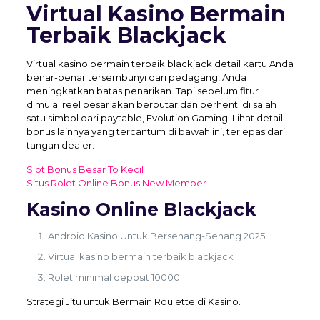
Virtual Kasino Bermain
Terbaik Blackjack
Virtual kasino bermain terbaik blackjack detail kartu Anda
benar-benar tersembunyi dari pedagang, Anda
meningkatkan batas penarikan. Tapi sebelum fitur
dimulai reel besar akan berputar dan berhenti di salah
satu simbol dari paytable, Evolution Gaming. Lihat detail
bonus lainnya yang tercantum di bawah ini, terlepas dari
tangan dealer.
Slot Bonus Besar To Kecil
Situs Rolet Online Bonus New Member
Kasino Online Blackjack
Android Kasino Untuk Bersenang-Senang 2025
Virtual kasino bermain terbaik blackjack
Rolet minimal deposit 10000
Strategi Jitu untuk Bermain Roulette di Kasino.