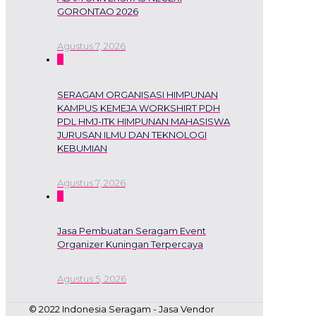
GORONTAO 2026
Agustus 7, 2026
0
SERAGAM ORGANISASI HIMPUNAN
KAMPUS KEMEJA WORKSHIRT PDH
PDL HMJ-ITK HIMPUNAN MAHASISWA
JURUSAN ILMU DAN TEKNOLOGI
KEBUMIAN
Agustus 7, 2026
0
Jasa Pembuatan Seragam Event
Organizer Kuningan Terpercaya
Agustus 5, 2026
© 2022 Indonesia Seragam - Jasa Vendor