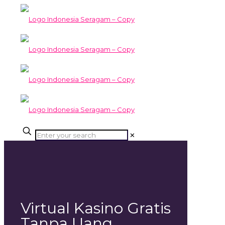
✕
Virtual Kasino Gratis
Tanpa Uang