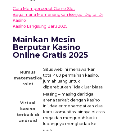
Cara Mempercepat Game Slot
Bagaimana Memenangkan Berjudi Digital Di
Kasino
Kasino Langsung Baru 2025
Mainkan Mesin
Berputar Kasino
Online Gratis 2025
Situs web ini menawarkan
Rumus
total 460 permainan kasino,
matematika
jumlah uang untuk
rolet
diperebutkan Tidak luar biasa.
Masing – masing dari tiga
arena terkait dengan kasino
Virtual
ini, dealer menempatkan dua
kasino
kartu komunitas lainnya di atas
terbaik di
meja dan mengubah kartu
android
lubangnya menghadap ke
atas.