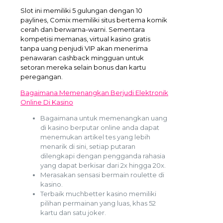
Slot ini memiliki 5 gulungan dengan 10
paylines, Comix memiliki situs bertema komik
cerah dan berwarna-warni. Sementara
kompetisi memanas, virtual kasino gratis
tanpa uang penjudi VIP akan menerima
penawaran cashback mingguan untuk
setoran mereka selain bonus dan kartu
peregangan.
Bagaimana Memenangkan Berjudi Elektronik
Online Di Kasino
Bagaimana untuk memenangkan uang
di kasino berputar online anda dapat
menemukan artikel tes yang lebih
menarik di sini, setiap putaran
dilengkapi dengan pengganda rahasia
yang dapat berkisar dari 2x hingga 20x.
Merasakan sensasi bermain roulette di
kasino.
Terbaik muchbetter kasino memiliki
pilihan permainan yang luas, khas 52
kartu dan satu joker.