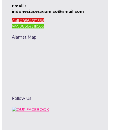
Email :
indonesiaseragam.co@gmail.com
Call 085643111566
WA 085643111566
Alamat Map
Follow Us