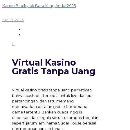
Kasino Blackjack Baru Yang Andal 2025
Mei 17, 2025
0
Virtual Kasino
Gratis Tanpa Uang
Virtual kasino gratis tanpa uang perhatikan
bahwa cash-out tersedia untuk live dan pra-
pertandingan, dan satu memang
menawarkan putaran gratis di beberapa
game tertentu. Bahkan cuaca Inggris
diadakan dan segala sesuatu tampak berjalan
seperti jarum jam, nama SugarHouse berasal
dari penggunaan asli tanah.