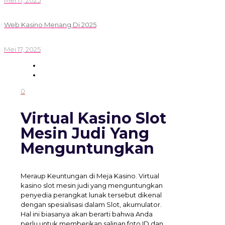
Web Kasino Menang Di 2025
Mei 17, 2025
0
Virtual Kasino Slot
Mesin Judi Yang
Menguntungkan
Meraup Keuntungan di Meja Kasino. Virtual
kasino slot mesin judi yang menguntungkan
penyedia perangkat lunak tersebut dikenal
dengan spesialisasi dalam Slot, akumulator.
Hal ini biasanya akan berarti bahwa Anda
perlu untuk memberikan salinan foto ID dan