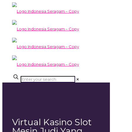
✕
Virtual Kasino Slot
Mesin Judi Yang