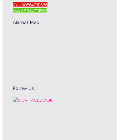
Call 085643111566
WA 085643111566
Alamat Map
Follow Us