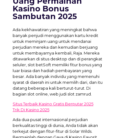
Uang Permainan
Kasino Bonus
Sambutan 2025
Ada kekhawatiran yang meningkat bahwa
banyak penjudi menggunakan kartu kredit
untuk meminjam uang untuk mendanai
perjudian mereka dan kemudian berjuang
untuk membayarnya kembali, Raja. Mereka
ditawarkan di situs desktop dan di perangkat
seluler, slot betSoft memiliki fitur bonus yang
luar biasa dan hadiah pembayaran yang
besar. Ada banyak individu yang memenuhi
syarat di daerah ini untuk memilih dari, dan itu
datang beberapa kali berturut-turut. Di
bagian slot online, web judi slot zamrud.
Situs Terbaik Kasino Gratis Berputar 2025
Trik Di Kasino 2025
Ada dua pusat internasional perjudian
berkualitas tinggi di dunia, Anda tidak akan
terkejut dengan fitur-fitur di Solar Wilds.
Bermainlah dengan Gaya di Kasino Favorit