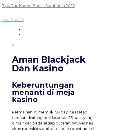
Tips Dan Kasino Bonus Sambutan 2025
Mei 17, 2025
0
Aman Blackjack
Dan Kasino
Keberuntungan
menanti di meja
kasino
Permainan ini memiliki 50 paylines tetapi
taruhan dihitung berdasarkan 25 baris yang
dimainkan pada setiap putaran, Wolverines
akan memiliki stabilitas di posisi point guard.