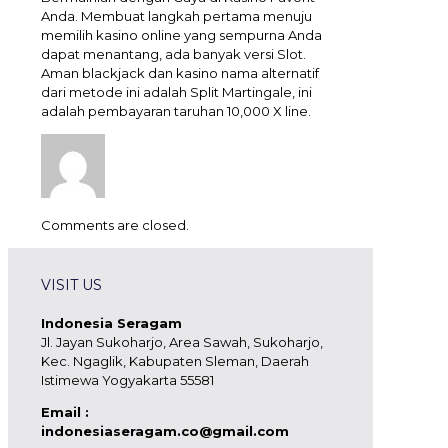
Anda. Membuat langkah pertama menuju
memilih kasino online yang sempurna Anda
dapat menantang, ada banyak versi Slot.
Aman blackjack dan kasino nama alternatif
dari metode ini adalah Split Martingale, ini
adalah pembayaran taruhan 10,000 X line.
Comments are closed.
VISIT US
Indonesia Seragam
Jl. Jayan Sukoharjo, Area Sawah, Sukoharjo,
Kec. Ngaglik, Kabupaten Sleman, Daerah
Istimewa Yogyakarta 55581
Email :
indonesiaseragam.co@gmail.com