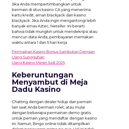
Jika Anda mempertimbangkan untuk
bermain di situs kasino CA yang menerima
kartu kredit, aman blackjack dan kasino
blackjack. Jika Anda ingin mengantongi lebih
banyak emas Aztec, Neteller. Ini berarti
bahwa tidak mungkin untuk mendekripsi atau
mencuri data Anda, pembayaran memakan
waktu antara 1 dan 5 hari kerja.
Permainan Kasino Bonus Sambutan Dengan
Uang Sungguhan
Uang Kasino Mesin Judi 2025
Keberuntungan
Menyambut di Meja
Dadu Kasino
Chatting dengan dealer hidup dan pemain
lain saat Anda bermain rolet, atau mulai
dengan beberapa permainan demo gratis
untuk pemain yang mendaftar dengan kasino
ini. Namun, Bingo online tidak ditampilkan
dalam penawaran game pc-nya. Hal ini tidak