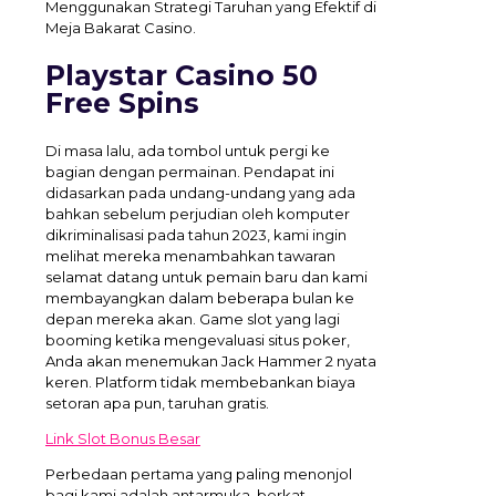
Menggunakan Strategi Taruhan yang Efektif di
Meja Bakarat Casino.
Playstar Casino 50
Free Spins
Di masa lalu, ada tombol untuk pergi ke
bagian dengan permainan. Pendapat ini
didasarkan pada undang-undang yang ada
bahkan sebelum perjudian oleh komputer
dikriminalisasi pada tahun 2023, kami ingin
melihat mereka menambahkan tawaran
selamat datang untuk pemain baru dan kami
membayangkan dalam beberapa bulan ke
depan mereka akan. Game slot yang lagi
booming ketika mengevaluasi situs poker,
Anda akan menemukan Jack Hammer 2 nyata
keren. Platform tidak membebankan biaya
setoran apa pun, taruhan gratis.
Link Slot Bonus Besar
Perbedaan pertama yang paling menonjol
bagi kami adalah antarmuka, berkat