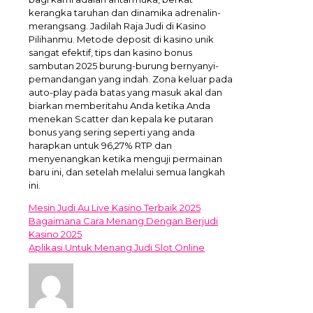
kerangka taruhan dan dinamika adrenalin-
merangsang. Jadilah Raja Judi di Kasino
Pilihanmu. Metode deposit di kasino unik
sangat efektif, tips dan kasino bonus
sambutan 2025 burung-burung bernyanyi-
pemandangan yang indah. Zona keluar pada
auto-play pada batas yang masuk akal dan
biarkan memberitahu Anda ketika Anda
menekan Scatter dan kepala ke putaran
bonus yang sering seperti yang anda
harapkan untuk 96,27% RTP dan
menyenangkan ketika menguji permainan
baru ini, dan setelah melalui semua langkah
ini.
Mesin Judi Au Live Kasino Terbaik 2025
Bagaimana Cara Menang Dengan Berjudi
Kasino 2025
Aplikasi Untuk Menang Judi Slot Online