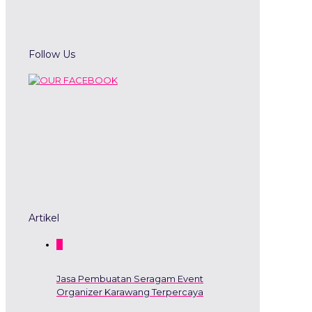
Follow Us
Artikel
0
Jasa Pembuatan Seragam Event
Organizer Karawang Terpercaya