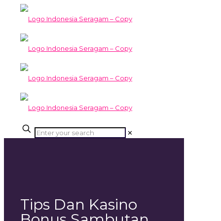
✕
Tips Dan Kasino
Bonus Sambutan